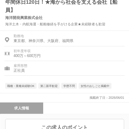
年間休日120日！★海から社会を支える会社【船
員】
海洋開発興業株式会社
海洋土木・内航海運・船舶修繕を手がける企業★未経験者も歓迎
勤務地
東京都、神奈川県、大阪府、福岡県
初年度年収
400万～600万円
雇用形態
正社員
職種・業種未経験OK
第二新卒歓迎
学歴不問
女性のおしごと掲載中
掲載終了日：2026/06/01
求人情報
この求人のポイント