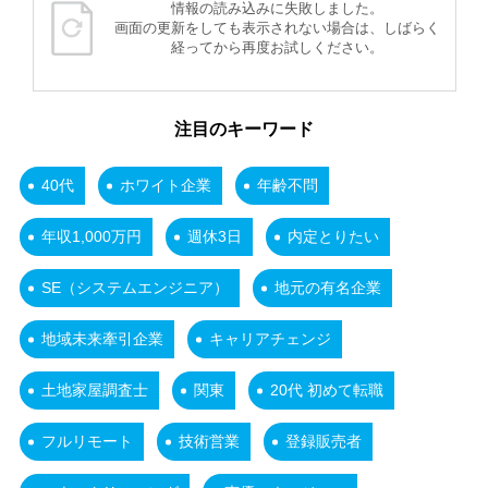
情報の読み込みに失敗しました。
画面の更新をしても表示されない場合は、しばらく
経ってから再度お試しください。
注目のキーワード
40代
ホワイト企業
年齢不問
年収1,000万円
週休3日
内定とりたい
SE（システムエンジニア）
地元の有名企業
地域未来牽引企業
キャリアチェンジ
土地家屋調査士
関東
20代 初めて転職
フルリモート
技術営業
登録販売者