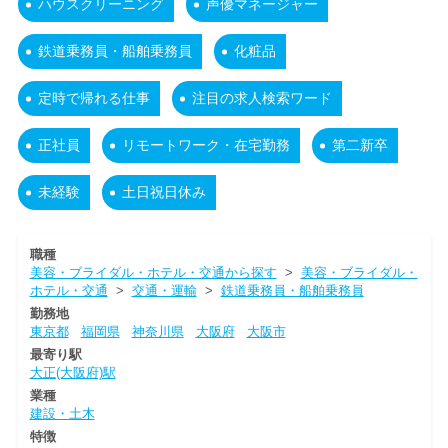
ハウスクリーニング
声優マネージャー
鉄道乗務員・船舶乗務員
化粧品
定時で帰れる仕事
注目の求人検索ワード
正社員
リモートワーク・在宅勤務
第二新卒
未経験
土日祝日休み
職種
美容・ブライダル・ホテル・交通から探す
>
美容・ブライダル・
ホテル・交通
>
交通・運輸
>
鉄道乗務員・船舶乗務員
勤務地
東京都
福岡県
神奈川県
大阪府
大阪市
最寄り駅
大正(大阪府)駅
業種
建設・土木
特徴