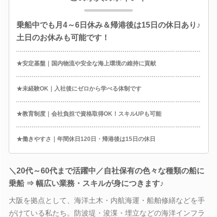
乗船中でも月4～6日休み＆帰港後は15日の休日あり♪
土日のお休みも可能です！
★安定基盤｜国内物流や安全な海上環境の維持に貢献
★未経験OK｜入社後にゼロから学べる体制です
★教育制度｜会社負担で資格取得OK！スキルUPも可能
★働きやすさ｜年間休日120日・帰港後は15日の休日
＼20代～60代まで活躍中／自社保有の色々な種類の船に
乗船 ⇒ 幅広い業務・スキルが身につきます♪
大阪を拠点として、海洋土木・内航海運・船舶修繕などを手
がけている私たち。防波堤・浚渫・埋立などの海洋インフラ