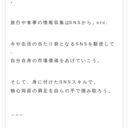
。
旅 行 や 食 事 の 情 報 収 集 はS N S か ら 。e t c .
今 や 生 活 の 当 た り 前 と な る S N S を 駆 使 し て
、
自 分 自 身 の 市 場 価 値 を あ げ て い こ う 。
そ し て 、 身 に 付 け た S N S ス キ ル で 、
物 心 両 面 の 満 足 を 自 ら の 手 で 掴 み 取 ろ う 。
＝＝＝