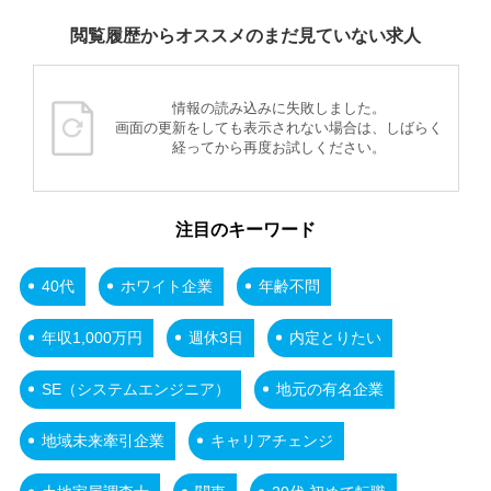
閲覧履歴からオススメのまだ見ていない求人
情報の読み込みに失敗しました。
画面の更新をしても表示されない場合は、しばらく
経ってから再度お試しください。
注目のキーワード
40代
ホワイト企業
年齢不問
年収1,000万円
週休3日
内定とりたい
SE（システムエンジニア）
地元の有名企業
地域未来牽引企業
キャリアチェンジ