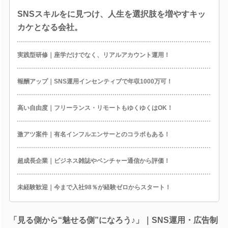
SNSスキルをに見つけ、人生を選択肢を増やすキッ
カケとなる会社。
実践型研修｜座学だけでなく、リアルアカウント運用！
報酬アップ｜SNS運用インセンティブで年収1000万可！
高い自由度｜フリーランス・リモートもゆくゆくはOK！
激アツ案件｜有名インフルエンサーとのコラボもある！
超成長企業｜ビジネス雑誌やベンチャー通信から評価！
未経験歓迎｜今まで入社98％が経験ゼロからスタート！
「見る側から“魅せる側”になろう♪」｜SNS運用・広告制