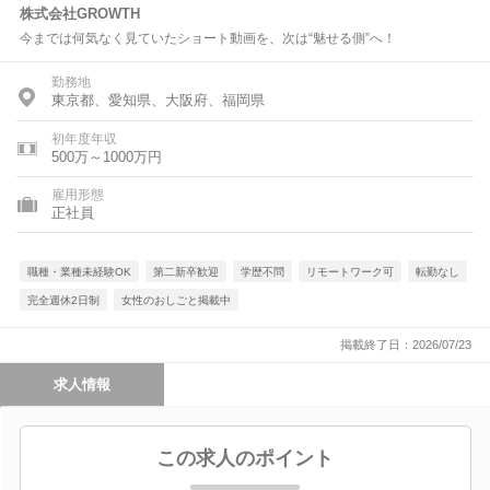
株式会社GROWTH
今までは何気なく見ていたショート動画を、次は“魅せる側”へ！
勤務地
東京都、愛知県、大阪府、福岡県
初年度年収
500万～1000万円
雇用形態
正社員
職種・業種未経験OK
第二新卒歓迎
学歴不問
リモートワーク可
転勤なし
完全週休2日制
女性のおしごと掲載中
掲載終了日：2026/07/23
求人情報
この求人のポイント