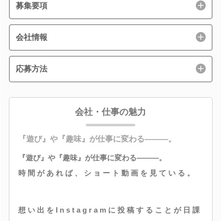
募集要項
会社情報
応募方法
会社・仕事の魅力
『遊び』や『趣味』が仕事に変わる―――。
『遊び』や『趣味』が仕事に変わる―――。
時 間 が あ れ ば 、 シ ョ ー ト 動 画 を 見 て い る 。
想 い 出 を I n s t a g r a m に 投 稿 す る こ と が 日 課