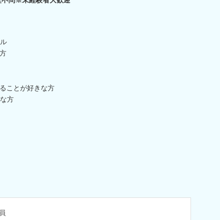
ル
方
することが好きな方
な方
員