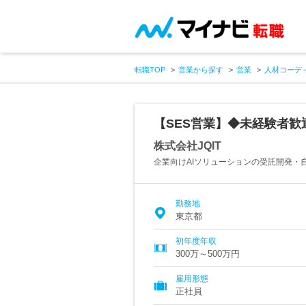
転職TOP
営業から探す
営業
人材コーデ
【SES営業】◆未経験者歓
株式会社JQIT
企業向けAIソリューションの受託開発・
勤務地
東京都
初年度年収
300万～500万円
雇用形態
正社員