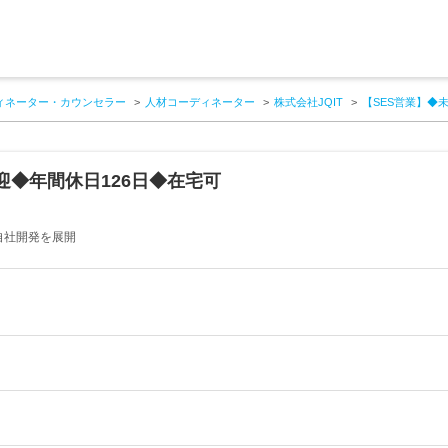
ィネーター・カウンセラー
人材コーディネーター
株式会社JQIT
【SES営業】◆
迎◆年間休日126日◆在宅可
自社開発を展開