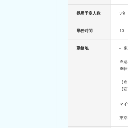
採用予定人数
3名
勤務時間
10
勤務地
東
※週
※転
【雇
【変
マイ
東京