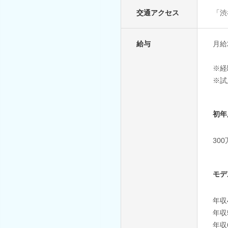
交通アクセス
「渋
給与
月給
※経
※試
初年
30
モデ
年収
年収
年収