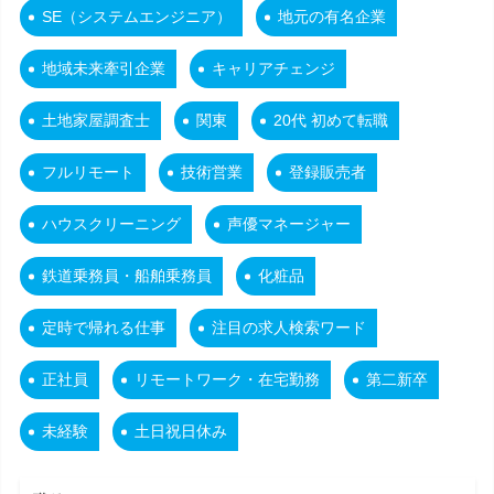
SE（システムエンジニア）
地元の有名企業
地域未来牽引企業
キャリアチェンジ
土地家屋調査士
関東
20代 初めて転職
フルリモート
技術営業
登録販売者
ハウスクリーニング
声優マネージャー
鉄道乗務員・船舶乗務員
化粧品
定時で帰れる仕事
注目の求人検索ワード
正社員
リモートワーク・在宅勤務
第二新卒
未経験
土日祝日休み