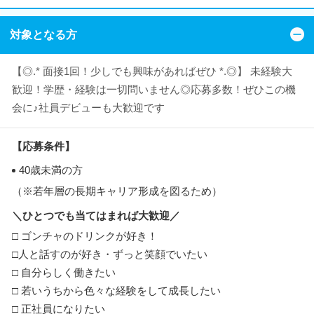
対象となる方
【◎.* 面接1回！少しでも興味があればぜひ *.◎】 未経験大
歓迎！学歴・経験は一切問いません◎応募多数！ぜひこの機
会に♪社員デビューも大歓迎です
【応募条件】
40歳未満の方
（※若年層の長期キャリア形成を図るため）
＼ひとつでも当てはまれば大歓迎／
□ ゴンチャのドリンクが好き！
□人と話すのが好き・ずっと笑顔でいたい
□ 自分らしく働きたい
□ 若いうちから色々な経験をして成長したい
□ 正社員になりたい