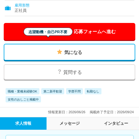
雇用形態
正社員
応募フォームへ進む
志望動機・自己PR不要
気になる
質問する
職種・業種未経験OK
第二新卒歓迎
学歴不問
転勤なし
女性のおしごと掲載中
情報更新日：2026/06/26
掲載終了予定日：2026/09/24
求人情報
メッセージ
インタビュー