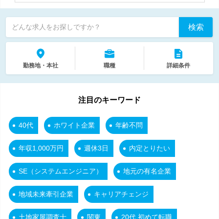
検索
どんな求人をお探しですか？
勤務地・本社
職種
詳細条件
注目のキーワード
40代
ホワイト企業
年齢不問
年収1,000万円
週休3日
内定とりたい
SE（システムエンジニア）
地元の有名企業
地域未来牽引企業
キャリアチェンジ
土地家屋調査士
関東
20代 初めて転職