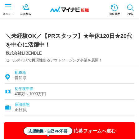
メニュー
会員登録
閲覧履歴
検索
＼未経験OK／【PRスタッフ】★年休120日★20代
を中心に活躍中！
株式会社LIBENDLE
セールス×DXで再現性あるアウトソーシング事業を展開！
勤務地
愛知県
初年度年収
400万～1000万円
雇用形態
正社員
応募フォームへ進む
志望動機・自己PR不要