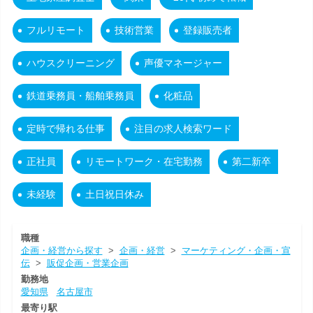
フルリモート
技術営業
登録販売者
ハウスクリーニング
声優マネージャー
鉄道乗務員・船舶乗務員
化粧品
定時で帰れる仕事
注目の求人検索ワード
正社員
リモートワーク・在宅勤務
第二新卒
未経験
土日祝日休み
職種
企画・経営から探す
>
企画・経営
>
マーケティング・企画・宣
伝
>
販促企画・営業企画
勤務地
愛知県
名古屋市
最寄り駅