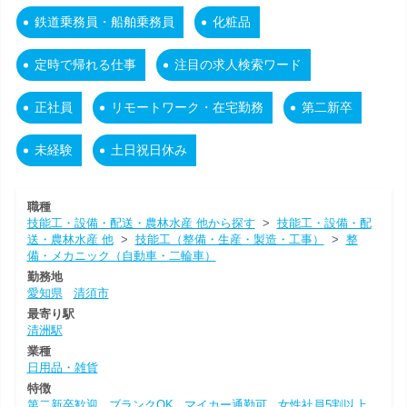
鉄道乗務員・船舶乗務員
化粧品
定時で帰れる仕事
注目の求人検索ワード
正社員
リモートワーク・在宅勤務
第二新卒
未経験
土日祝日休み
職種
技能工・設備・配送・農林水産 他から探す
>
技能工・設備・配
送・農林水産 他
>
技能工（整備・生産・製造・工事）
>
整
備・メカニック（自動車・二輪車）
勤務地
愛知県
清須市
最寄り駅
清洲駅
業種
日用品・雑貨
特徴
第二新卒歓迎
ブランクOK
マイカー通勤可
女性社員5割以上