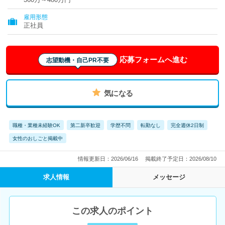
雇用形態
正社員
応募フォームへ進む
志望動機・自己PR不要
気になる
職種・業種未経験OK
第二新卒歓迎
学歴不問
転勤なし
完全週休2日制
女性のおしごと掲載中
情報更新日：2026/06/16
掲載終了予定日：2026/08/10
求人情報
メッセージ
この求人のポイント