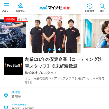
メニュー
会員登録
閲覧履歴
検索
締切間近
あと
4
日
創業111年の安定企業【コーティング洗
車スタッフ】※未経験歓迎
株式会社プロスタッフ
【カー用品の国内シェアトップクラス】月給25万円～＋賞与
年3回
勤務地
愛知県
初年度年収
360万～480万円