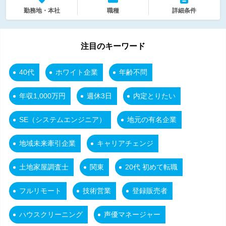
勤務地・本社
職種
詳細条件
注目のキーワード
40代
ホワイト企業
年齢不問
年収1,000万円
週休3日
内定とりたい
SE（システムエンジニア）
地元の有名企業
地域未来牽引企業
キャリアチェンジ
土地家屋調査士
関東
20代 初めて転職
フルリモート
技術営業
登録販売者
ハウスクリーニング
声優マネージャー