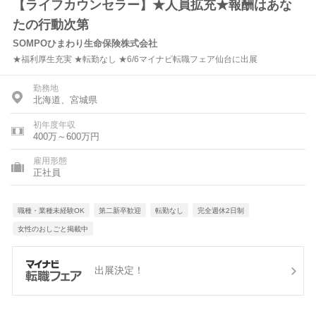
【ライフカウンセラー】★人員拡充★報酬はあな
たの行動次第
SOMPOひまわり生命保険株式会社
★福利厚生充実 ★転勤なし ★6/6マイナビ転職フェア仙台に出展
勤務地
北海道、宮城県
初年度年収
400万～600万円
雇用形態
正社員
職種・業種未経験OK
第二新卒歓迎
転勤なし
完全週休2日制
女性のおしごと掲載中
出展決定！