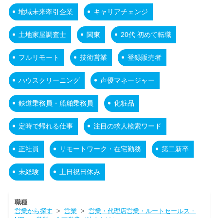
地域未来牽引企業
キャリアチェンジ
土地家屋調査士
関東
20代 初めて転職
フルリモート
技術営業
登録販売者
ハウスクリーニング
声優マネージャー
鉄道乗務員・船舶乗務員
化粧品
定時で帰れる仕事
注目の求人検索ワード
正社員
リモートワーク・在宅勤務
第二新卒
未経験
土日祝日休み
職種
営業から探す
>
営業
>
営業・代理店営業・ルートセールス・