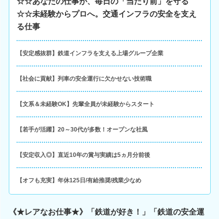
☆☆あなたの仕事が、毎日の「当たり前」を守る
☆☆未経験からプロへ。交通インフラの安全を支え
る仕事
【安定感抜群】鉄道インフラを支える上場グループ企業
【社会に貢献】列車の安全運行に欠かせない技術職
【文系＆未経験OK】先輩全員が未経験からスタート
【若手が活躍】20～30代が多数！オープンな社風
【安定収入◎】直近10年の賞与実績は5ヵ月分前後
【オフも充実】年休125日/有給推奨/残業少なめ
《★レアなお仕事★》「鉄道が好き！」「鉄道の安全運