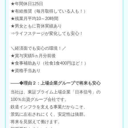
★年間休日125日
★有給推奨（毎月取得している人も！）
★残業月平均10～20時間
★男女ともに育休実績あり
⇒ライフステージが変化しても安心！
＼経済面でも安心の環境！／
★賞与実績5ヵ月分前後
★食事補助あり（社食1食400円ほど！）
★資格手当あり
――◆理由２：上場企業グループで将来も安心
当社は、東証プライム上場企業「日本信号」の
100％出資グループ会社です。
鉄道インフラを支える事業だからこそ、
景気に左右されにくく、安定性は抜群。
将来を見据えて働けます。