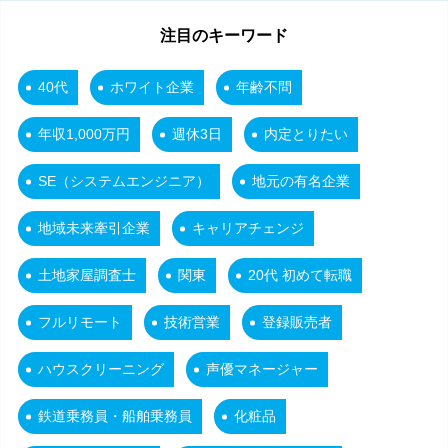
注目のキーワード
40代
ホワイト企業
年齢不問
年収1,000万円
週休3日
内定とりたい
SE（システムエンジニア）
地元の有名企業
地域未来牽引企業
キャリアチェンジ
土地家屋調査士
関東
20代 初めて転職
フルリモート
技術営業
登録販売者
ハウスクリーニング
声優マネージャー
鉄道乗務員・船舶乗務員
化粧品