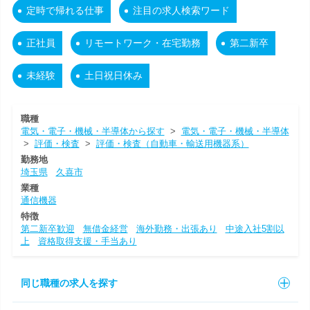
定時で帰れる仕事
注目の求人検索ワード
正社員
リモートワーク・在宅勤務
第二新卒
未経験
土日祝日休み
職種
電気・電子・機械・半導体から探す
>
電気・電子・機械・半導体
>
評価・検査
>
評価・検査（自動車・輸送用機器系）
勤務地
埼玉県
久喜市
業種
通信機器
特徴
第二新卒歓迎
無借金経営
海外勤務・出張あり
中途入社5割以
上
資格取得支援・手当あり
同じ職種の求人を探す