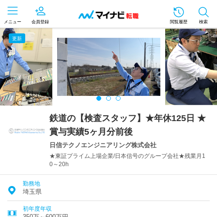
メニュー
会員登録
閲覧履歴
検索
更新
鉄道の【検査スタッフ】★年休125日 ★
賞与実績5ヶ月分前後
日信テクノエンジニアリング株式会社
★東証プライム上場企業/日本信号のグループ会社★残業月1
0～20h
勤務地
埼玉県
初年度年収
350万～600万円