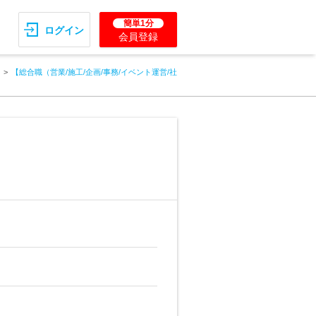
簡単1分
ログイン
会員登録
【総合職（営業/施工/企画/事務/イベント運営/社