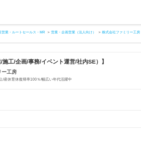
店営業・ルートセールス・MR
営業・企画営業（法人向け）
株式会社ファミリー工房
/施工/企画/事務/イベント運営/社内SE）】
リー工房
以上/産休育休復帰率100％/幅広い年代活躍中