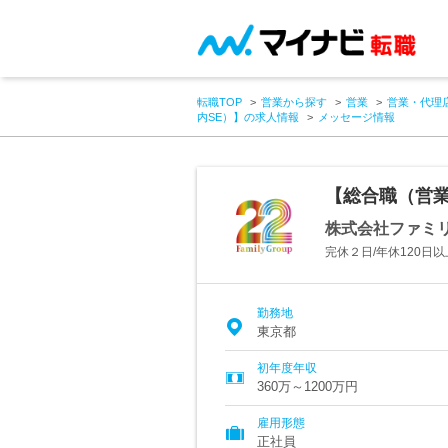
転職TOP
営業から探す
営業
営業・代理
内SE）】の求人情報
メッセージ情報
【総合職（営業
株式会社ファミ
完休２日/年休120日
勤務地
東京都
初年度年収
360万～1200万円
雇用形態
正社員