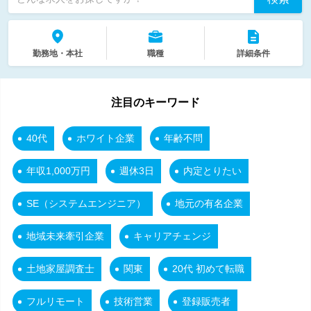
勤務地・本社
職種
詳細条件
注目のキーワード
40代
ホワイト企業
年齢不問
年収1,000万円
週休3日
内定とりたい
SE（システムエンジニア）
地元の有名企業
地域未来牽引企業
キャリアチェンジ
土地家屋調査士
関東
20代 初めて転職
フルリモート
技術営業
登録販売者