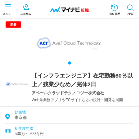
メニュー
会員登録
閲覧履歴
検索
新着
【インフラエンジニア】在宅勤務80％以
上／残業少なめ／完休2日
アベールクラウドテクノロジー株式会社
Web系業務アプリやECサイトなどの設計・開発を展開
勤務地
東京都
初年度年収
500万～700万円