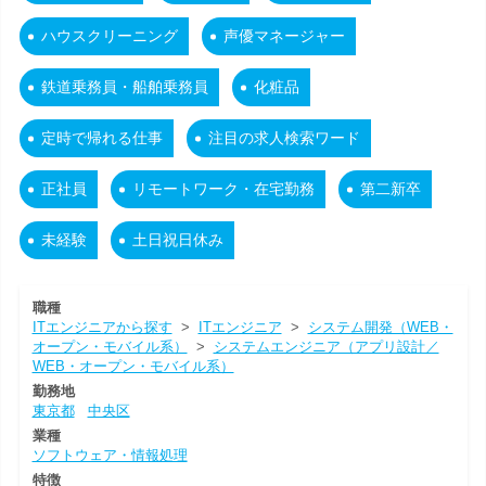
ハウスクリーニング
声優マネージャー
鉄道乗務員・船舶乗務員
化粧品
定時で帰れる仕事
注目の求人検索ワード
正社員
リモートワーク・在宅勤務
第二新卒
未経験
土日祝日休み
職種
ITエンジニアから探す
>
ITエンジニア
>
システム開発（WEB・
オープン・モバイル系）
>
システムエンジニア（アプリ設計／
WEB・オープン・モバイル系）
勤務地
東京都
中央区
業種
ソフトウェア・情報処理
特徴