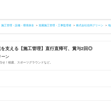
施工管理・設備・環境保全
造園施工管理・工事監理者
株式会社信州グリーン
地
境を支える【施工管理】直行直帰可、賞与2回◎
リーン
任せ！校庭、スポーツグラウンドなど。