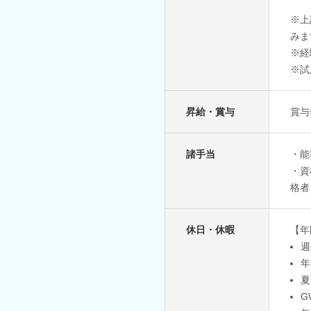
※上
みま
※経
※試
昇給・賞与
賞与
諸手当
・能
・資
格者
休日・休暇
【年
週
年
夏
G