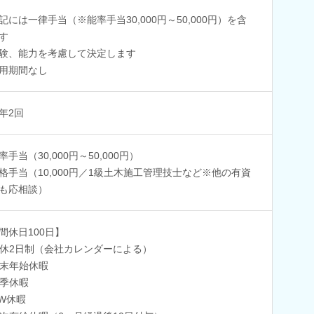
記には一律手当（※能率手当30,000円～50,000円）を含
す
験、能力を考慮して決定します
用期間なし
年2回
率手当（30,000円～50,000円）
格手当（10,000円／1級土木施工管理技士など※他の有資
も応相談）
間休日100日】
休2日制（会社カレンダーによる）
末年始休暇
季休暇
W休暇