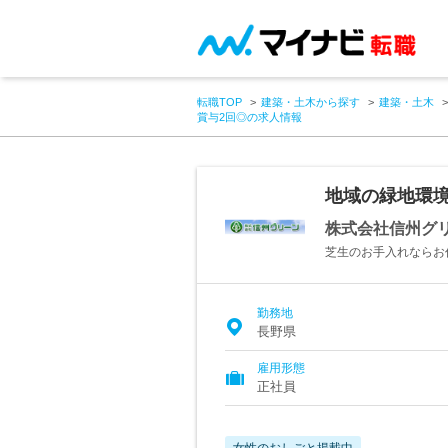
転職TOP
建築・土木から探す
建築・土木
賞与2回◎の求人情報
地域の緑地環
株式会社信州グ
芝生のお手入れならお
勤務地
長野県
雇用形態
正社員
女性のおしごと掲載中