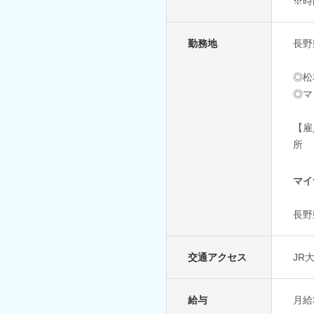
※時
勤務地
長野
◎松
◎マ
【雇
所
マイ
長野
交通アクセス
JR
給与
月給