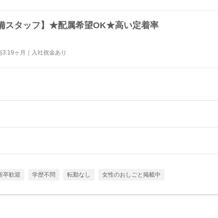
備スタッフ】★配属希望OK★高い定着率
3.19ヶ月｜入社祝金あり
新卒歓迎
学歴不問
転勤なし
女性のおしごと掲載中