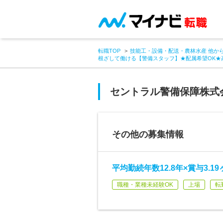
転職TOP
技能工・設備・配送・農林水産 他か
根ざして働ける【警備スタッフ】★配属希望OK★
セントラル警備保障株式
その他の募集情報
平均勤続年数12.8年×賞与3.
職種・業種未経験OK
上場
転