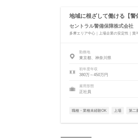
地域に根ざして働ける【警
セントラル警備保障株式会社
多摩エリア中心｜上場企業の安定性｜賞与
勤務地
東京都、神奈川県
初年度年収
380万～450万円
雇用形態
正社員
職種・業種未経験OK
上場
第二