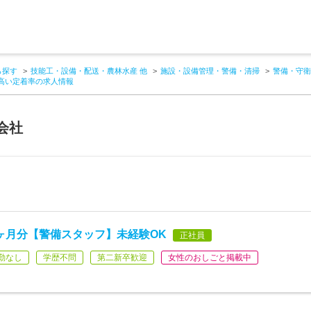
ら探す
技能工・設備・配送・農林水産 他
施設・設備管理・警備・清掃
警備・守衛
高い定着率の求人情報
会社
19ヶ月分【警備スタッフ】未経験OK
正社員
勤なし
学歴不問
第二新卒歓迎
女性のおしごと掲載中