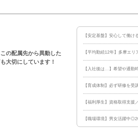
【安定基盤】安心して働ける
【平均勤続12年】多摩エリ
「この配属先から異動した
声も大切にしています！
【入社後は…】希望や通勤
【育成体制】必ず研修を受
【福利厚生】資格取得支援
【職場環境】男女活躍中◎2