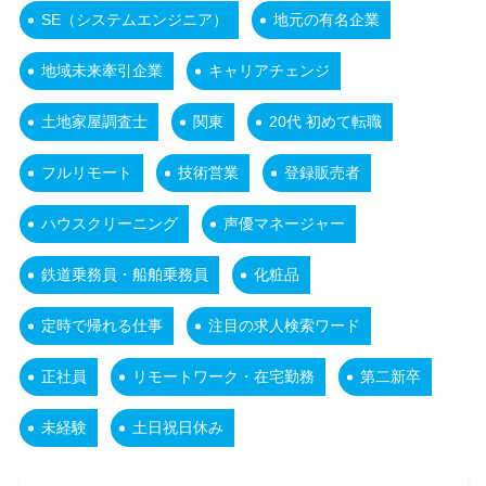
SE（システムエンジニア）
地元の有名企業
地域未来牽引企業
キャリアチェンジ
土地家屋調査士
関東
20代 初めて転職
フルリモート
技術営業
登録販売者
ハウスクリーニング
声優マネージャー
鉄道乗務員・船舶乗務員
化粧品
定時で帰れる仕事
注目の求人検索ワード
正社員
リモートワーク・在宅勤務
第二新卒
未経験
土日祝日休み