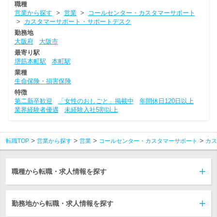
職種
営業から探す
>
営業
>
コールセンター・カスタマーサポート
>
カスタマーサポート・サポートデスク
勤務地
大阪府
大阪市
最寄り駅
堺筋本町駅
本町駅
業種
生命保険・損害保険
特徴
第二新卒歓迎
「女性のおしごと」掲載中
年間休日120日以上
業界経験者優遇
未経験入社5割以上
転職TOP
営業から探す
営業
コールセンター・カスタマーサポート
カス
職種から転職・求人情報を探す
勤務地から転職・求人情報を探す