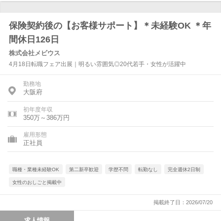
保険契約後の【お客様サポート】＊未経験OK ＊年
間休日126日
株式会社メビウス
4月18日転職フェア出展｜明るい雰囲気◎20代若手・女性が活躍中
勤務地
大阪府
初年度年収
350万～386万円
雇用形態
正社員
職種・業種未経験OK
第二新卒歓迎
学歴不問
転勤なし
完全週休2日制
女性のおしごと掲載中
掲載終了日：2026/07/20
求人情報