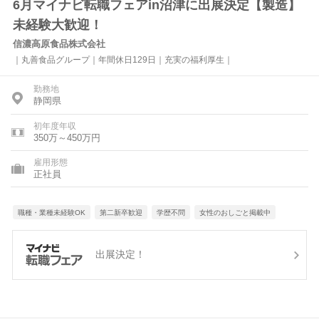
6月マイナビ転職フェアin沼津に出展決定【製造】
未経験大歓迎！
信濃高原食品株式会社
｜丸善食品グループ｜年間休日129日｜充実の福利厚生｜
勤務地
静岡県
初年度年収
350万～450万円
雇用形態
正社員
職種・業種未経験OK
第二新卒歓迎
学歴不問
女性のおしごと掲載中
出展決定！