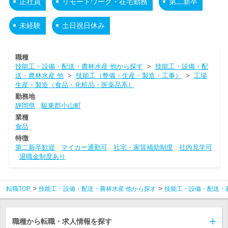
正社員
リモートワーク・在宅勤務
第二新卒
未経験
土日祝日休み
職種
技能工・設備・配送・農林水産 他から探す
>
技能工・設備・配
送・農林水産 他
>
技能工（整備・生産・製造・工事）
>
工場
生産・製造（食品・化粧品・医薬品系）
勤務地
静岡県
駿東郡小山町
業種
食品
特徴
第二新卒歓迎
マイカー通勤可
社宅・家賃補助制度
社内見学可
退職金制度あり
転職TOP
技能工・設備・配送・農林水産 他から探す
技能工・設備・配送・
職種から転職・求人情報を探す