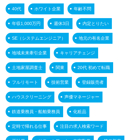
40代
ホワイト企業
年齢不問
年収1,000万円
週休3日
内定とりたい
SE（システムエンジニア）
地元の有名企業
地域未来牽引企業
キャリアチェンジ
土地家屋調査士
関東
20代 初めて転職
フルリモート
技術営業
登録販売者
ハウスクリーニング
声優マネージャー
鉄道乗務員・船舶乗務員
化粧品
定時で帰れる仕事
注目の求人検索ワード