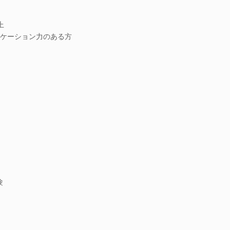
上
ケーション力のある方
験