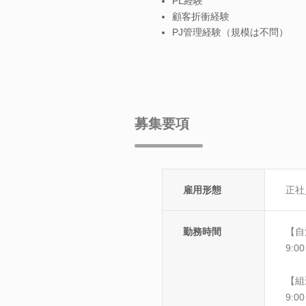
PL経験
顧客折衝経験
PJ管理経験（規模は不問）
募集要項
雇用形態
正社
勤務時間
【自
9:
【組
9: