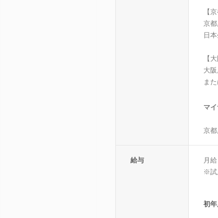
【京
京都
日本
【大
大阪
また
マイ
京都
給与
月給
※試
初年