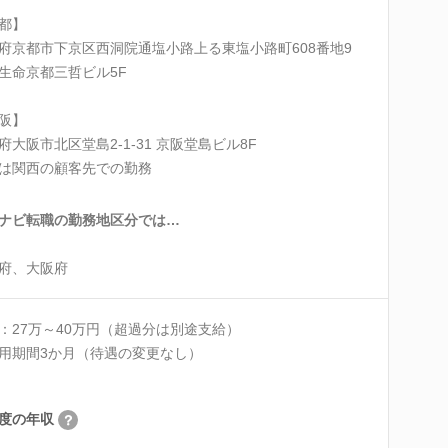
都】
府京都市下京区西洞院通塩小路上る東塩小路町608番地9
生命京都三哲ビル5F
阪】
府大阪市北区堂島2-1-31 京阪堂島ビル8F
は関西の顧客先での勤務
ナビ転職の勤務地区分では…
府、大阪府
：27万～40万円（超過分は別途支給）
用期間3か月（待遇の変更なし）
度の年収