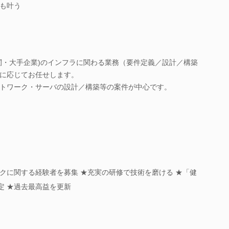
も叶う
関・大手企業)のインフラに関わる業務（要件定義／設計／構築
に応じてお任せします。
トワーク・サーバの設計／構築等の案件が中心です。
クに関する経験者を募集 ★充実の研修で技術を磨ける ★「健
定 ★過去最高益を更新