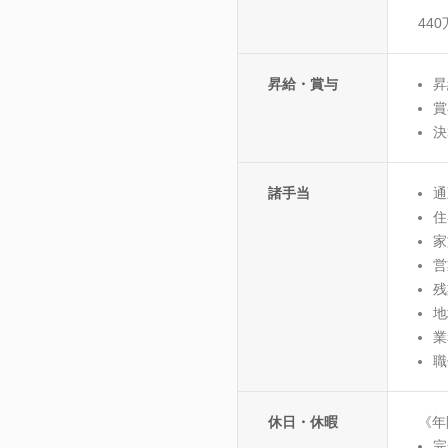
44
昇給・賞与
昇
賞
決
諸手当
通
住
家
営
残
地
業
職
休日・休暇
《年
完