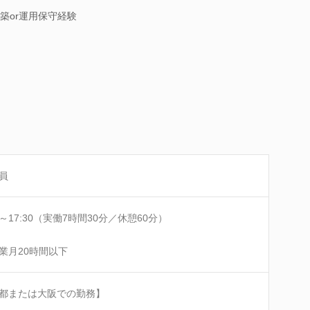
築or運用保守経験
員
00～17:30（実働7時間30分／休憩60分）
業月20時間以下
都または大阪での勤務】