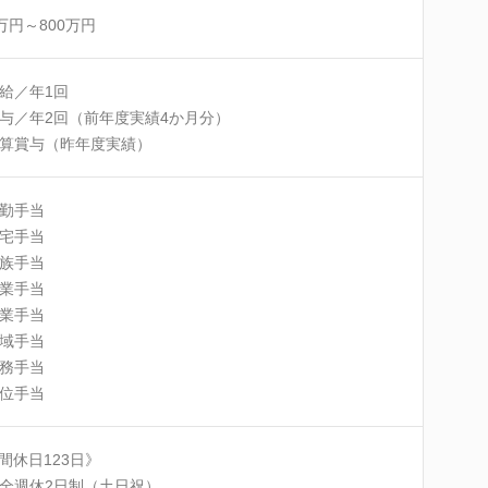
0万円～800万円
給／年1回
与／年2回（前年度実績4か月分）
算賞与（昨年度実績）
勤手当
宅手当
族手当
業手当
業手当
域手当
務手当
位手当
間休日123日》
全週休2日制（土日祝）