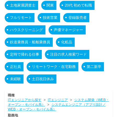
土地家屋調査士
関東
20代 初めて転職
フルリモート
技術営業
登録販売者
ハウスクリーニング
声優マネージャー
鉄道乗務員・船舶乗務員
化粧品
定時で帰れる仕事
注目の求人検索ワード
正社員
リモートワーク・在宅勤務
第二新卒
未経験
土日祝日休み
職種
ITエンジニアから探す
>
ITエンジニア
>
システム開発（WEB・
オープン・モバイル系）
>
システムエンジニア（アプリ設計／
WEB・オープン・モバイル系）
勤務地