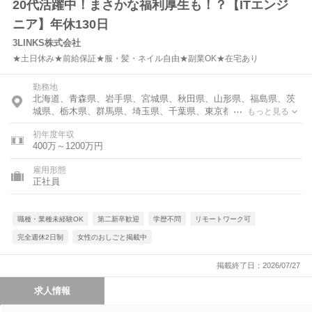
20代活躍中！まさかな福利厚生も！？【ITエンジ
ニア】年休130日
3LINKS株式会社
★土日休み★前給保証★服・髪・ネイル自由★副業OK★在宅あり
勤務地
北海道、青森県、岩手県、宮城県、秋田県、山形県、福島県、茨
城県、栃木県、群馬県、埼玉県、千葉県、東京都、神奈川県、富
もっと見る
山県、石川県、福井県、新潟県、山梨県、長野県、岐阜県、静岡
初年度年収
県、愛知県、三重県、滋賀県、京都府、大阪府、兵庫県、奈良
400万～1200万円
県、和歌山県、鳥取県、島根県、岡山県、広島県、山口県、徳島
県、香川県、愛媛県、高知県、福岡県、佐賀県、長崎県、熊本
雇用形態
県、大分県、宮崎県、鹿児島県、沖縄県
正社員
職種・業種未経験OK
第二新卒歓迎
学歴不問
リモートワーク可
完全週休2日制
女性のおしごと掲載中
掲載終了日：2026/07/27
求人情報