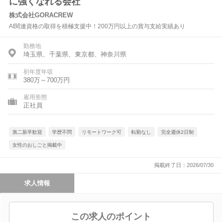
に強くなれる会社
株式会社GORACREW
AI関連資格の取得を積極支援中！200万円以上の賞与支給実績あり
勤務地
埼玉県、千葉県、東京都、神奈川県
初年度年収
380万～700万円
雇用形態
正社員
第二新卒歓迎
学歴不問
リモートワーク可
転勤なし
完全週休2日制
女性のおしごと掲載中
掲載終了日：2026/07/30
求人情報
この求人のポイント