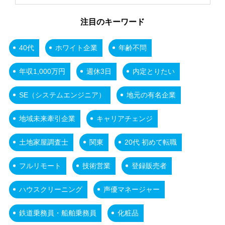
注目のキーワード
40代
ホワイト企業
年齢不問
年収1,000万円
週休3日
内定とりたい
SE（システムエンジニア）
地元の有名企業
地域未来牽引企業
キャリアチェンジ
土地家屋調査士
関東
20代 初めて転職
フルリモート
技術営業
登録販売者
ハウスクリーニング
声優マネージャー
鉄道乗務員・船舶乗務員
化粧品