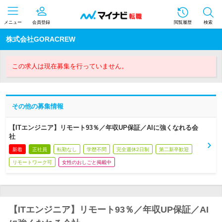
メニュー
会員登録
閲覧履歴
検索
株式会社GORACREW
この求人は現在募集を行っていません。
その他の募集情報
【ITエンジニア】リモート93％／年収UP保証／AIに強くなれる会
社
新着
正社員
転勤なし
学歴不問
完全週休2日制
第二新卒歓迎
リモートワーク可
女性のおしごと掲載中
【ITエンジニア】リモート93％／年収UP保証／AI