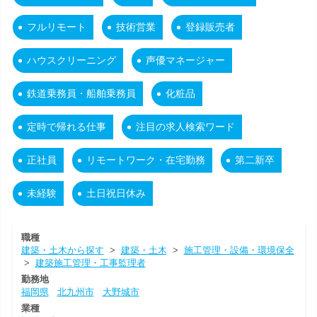
フルリモート
技術営業
登録販売者
ハウスクリーニング
声優マネージャー
鉄道乗務員・船舶乗務員
化粧品
定時で帰れる仕事
注目の求人検索ワード
正社員
リモートワーク・在宅勤務
第二新卒
未経験
土日祝日休み
職種
建築・土木から探す
>
建築・土木
>
施工管理・設備・環境保全
>
建築施工管理・工事監理者
勤務地
福岡県
北九州市
大野城市
業種