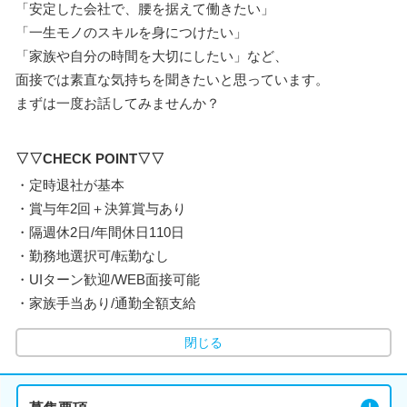
「安定した会社で、腰を据えて働きたい」
「一生モノのスキルを身につけたい」
「家族や自分の時間を大切にしたい」など、
面接では素直な気持ちを聞きたいと思っています。
まずは一度お話してみませんか？
▽▽CHECK POINT▽▽
・定時退社が基本
・賞与年2回＋決算賞与あり
・隔週休2日/年間休日110日
・勤務地選択可/転勤なし
・UIターン歓迎/WEB面接可能
・家族手当あり/通勤全額支給
閉じる