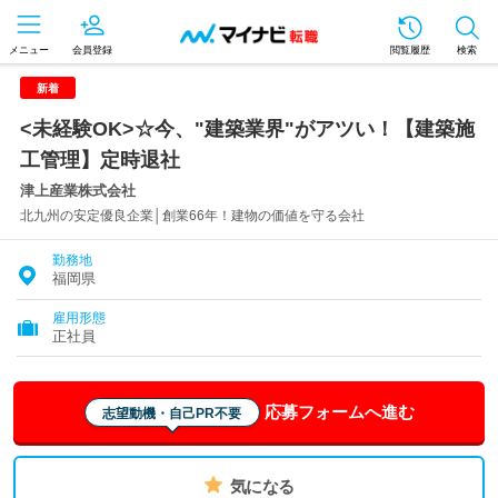
メニュー
会員登録
閲覧履歴
検索
新着
<未経験OK>☆今、"建築業界"がアツい！【建築施
工管理】定時退社
津上産業株式会社
北九州の安定優良企業│創業66年！建物の価値を守る会社
勤務地
福岡県
雇用形態
正社員
応募フォームへ進む
志望動機・自己PR不要
気になる