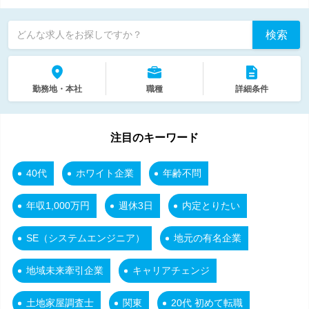
検索
どんな求人をお探しですか？
勤務地・本社
職種
詳細条件
注目のキーワード
40代
ホワイト企業
年齢不問
年収1,000万円
週休3日
内定とりたい
SE（システムエンジニア）
地元の有名企業
地域未来牽引企業
キャリアチェンジ
土地家屋調査士
関東
20代 初めて転職