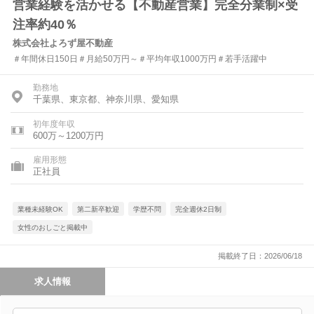
営業経験を活かせる【不動産営業】完全分業制×受
注率約40％
株式会社よろず屋不動産
＃年間休日150日＃月給50万円～＃平均年収1000万円＃若手活躍中
勤務地
千葉県、東京都、神奈川県、愛知県
初年度年収
600万～1200万円
雇用形態
正社員
業種未経験OK
第二新卒歓迎
学歴不問
完全週休2日制
女性のおしごと掲載中
掲載終了日：2026/06/18
求人情報