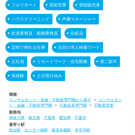
フルリモート
技術営業
登録販売者
ハウスクリーニング
声優マネージャー
鉄道乗務員・船舶乗務員
化粧品
定時で帰れる仕事
注目の求人検索ワード
正社員
リモートワーク・在宅勤務
第二新卒
未経験
土日祝日休み
職種
コンサルタント・金融・不動産専門職から探す
>
コンサルタン
ト・金融・不動産専門職
>
不動産系専門職
>
不動産営業
勤務地
神奈川県
東京都
千葉県
愛知県
千葉市
最寄り駅
初台駅
センター南駅
幕張本郷駅
本笠寺駅