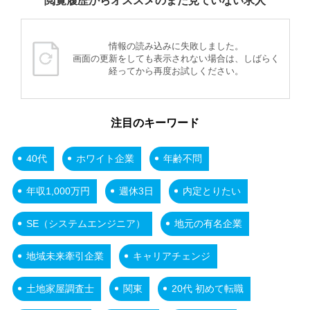
閲覧履歴からオススメのまだ見ていない求人
情報の読み込みに失敗しました。
画面の更新をしても表示されない場合は、しばらく
経ってから再度お試しください。
注目のキーワード
40代
ホワイト企業
年齢不問
年収1,000万円
週休3日
内定とりたい
SE（システムエンジニア）
地元の有名企業
地域未来牽引企業
キャリアチェンジ
土地家屋調査士
関東
20代 初めて転職