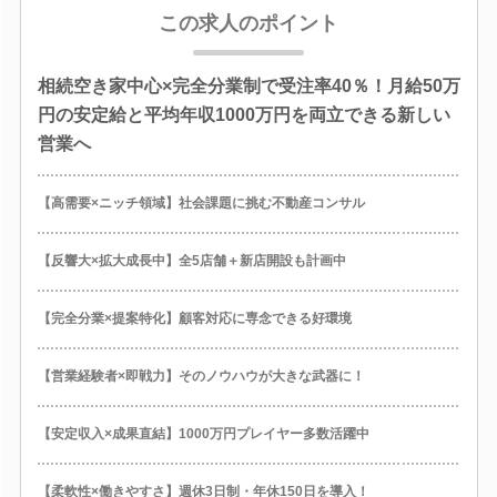
この求人のポイント
相続空き家中心×完全分業制で受注率40％！月給50万
円の安定給と平均年収1000万円を両立できる新しい
営業へ
【高需要×ニッチ領域】社会課題に挑む不動産コンサル
【反響大×拡大成長中】全5店舗＋新店開設も計画中
【完全分業×提案特化】顧客対応に専念できる好環境
【営業経験者×即戦力】そのノウハウが大きな武器に！
【安定収入×成果直結】1000万円プレイヤー多数活躍中
【柔軟性×働きやすさ】週休3日制・年休150日を導入！