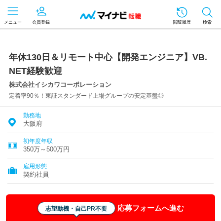
メニュー
会員登録
閲覧履歴
検索
年休130日＆リモート中心【開発エンジニア】VB.
NET経験歓迎
株式会社イシカワコーポレーション
定着率90％！東証スタンダード上場グループの安定基盤◎
勤務地
大阪府
初年度年収
350万～500万円
雇用形態
契約社員
応募フォームへ進む
志望動機・自己PR不要