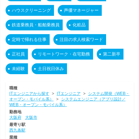
ハウスクリーニング
声優マネージャー
鉄道乗務員・船舶乗務員
化粧品
定時で帰れる仕事
注目の求人検索ワード
正社員
リモートワーク・在宅勤務
第二新卒
未経験
土日祝日休み
職種
ITエンジニアから探す
>
ITエンジニア
>
システム開発（WEB・
オープン・モバイル系）
>
システムエンジニア（アプリ設計／
WEB・オープン・モバイル系）
勤務地
大阪府
大阪市
最寄り駅
西九条駅
業種