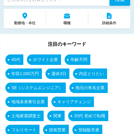
勤務地・本社
職種
詳細条件
注目のキーワード
40代
ホワイト企業
年齢不問
年収1,000万円
週休3日
内定とりたい
SE（システムエンジニア）
地元の有名企業
地域未来牽引企業
キャリアチェンジ
土地家屋調査士
関東
20代 初めて転職
フルリモート
技術営業
登録販売者