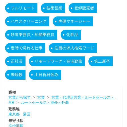
フルリモート
技術営業
登録販売者
ハウスクリーニング
声優マネージャー
鉄道乗務員・船舶乗務員
化粧品
定時で帰れる仕事
注目の求人検索ワード
正社員
リモートワーク・在宅勤務
第二新卒
未経験
土日祝日休み
職種
営業から探す
>
営業
>
営業・代理店営業・ルートセールス・
MR
>
ルートセールス・渉外・外商
勤務地
東京都
港区
最寄り駅
浜松町駅