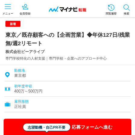
メニュー
会員登録
閲覧履歴
検索
新着
東京／既存顧客への【企画営業】◆年休127日/残業
無/週2リモート
株式会社ビーアライブ
専門学校特化の人材支援｜専門学校・企業へのアプローチ中心
勤務地
東京都
初年度年収
400万～500万円
雇用形態
正社員
応募フォームへ進む
志望動機・自己PR不要