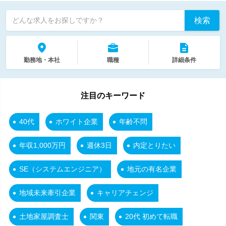
検索
どんな求人をお探しですか？
勤務地・本社
職種
詳細条件
注目のキーワード
40代
ホワイト企業
年齢不問
年収1,000万円
週休3日
内定とりたい
SE（システムエンジニア）
地元の有名企業
地域未来牽引企業
キャリアチェンジ
土地家屋調査士
関東
20代 初めて転職