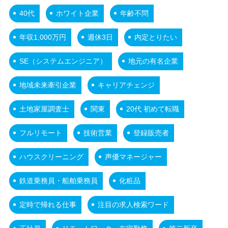
40代
ホワイト企業
年齢不問
年収1,000万円
週休3日
内定とりたい
SE（システムエンジニア）
地元の有名企業
地域未来牽引企業
キャリアチェンジ
土地家屋調査士
関東
20代 初めて転職
フルリモート
技術営業
登録販売者
ハウスクリーニング
声優マネージャー
鉄道乗務員・船舶乗務員
化粧品
定時で帰れる仕事
注目の求人検索ワード