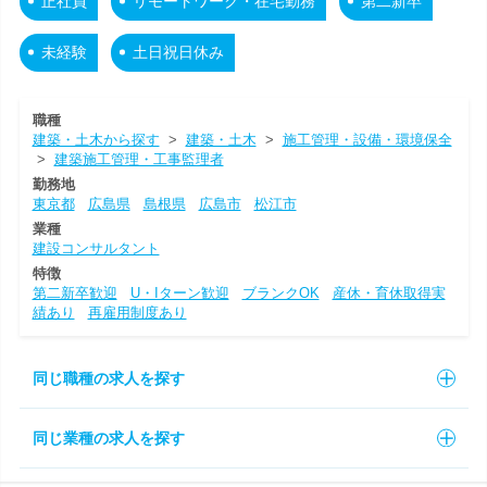
正社員
リモートワーク・在宅勤務
第二新卒
未経験
土日祝日休み
職種
建築・土木から探す
>
建築・土木
>
施工管理・設備・環境保全
>
建築施工管理・工事監理者
勤務地
東京都
広島県
島根県
広島市
松江市
業種
建設コンサルタント
特徴
第二新卒歓迎
U・Iターン歓迎
ブランクOK
産休・育休取得実
績あり
再雇用制度あり
同じ職種の求人を探す
同じ業種の求人を探す