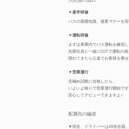
入社後の流れ
▼座学研修
バスの基礎知識、接客マナーを習
▼運転研修
まずは車庫内でバス運転を練習し
先輩社員と一緒にOJTで運転の
慣れてきたら公道でお客様を乗せ
▼営業運行
見極め試験に合格したら、
いよいよ独りで営業運行開始です
安心してデビューできますよ♪
配属先の編成
▼現在、ドライバーは49名在籍