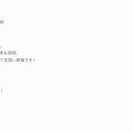
得
、
基本を習得。
て見習い研修です♪
！
。