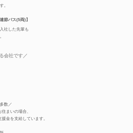
す。
節バス(5両)】
入社した先輩も
。
る会社です／
多数／
お住まいの場合、
、支援金を支給しています。
阪、