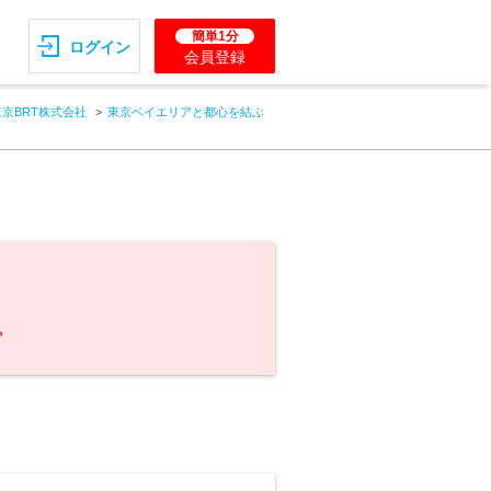
簡単1分
ログイン
会員登録
東京BRT株式会社
東京ベイエリアと都心を結ぶ
。