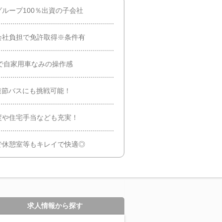
ループ100％出資の子会社
会社負担で免許取得※条件有
で自家用車なみの操作感
連節バスにも挑戦可能！
度や住宅手当なども充実！
で休憩室等もキレイで快適◎
求人情報から探す