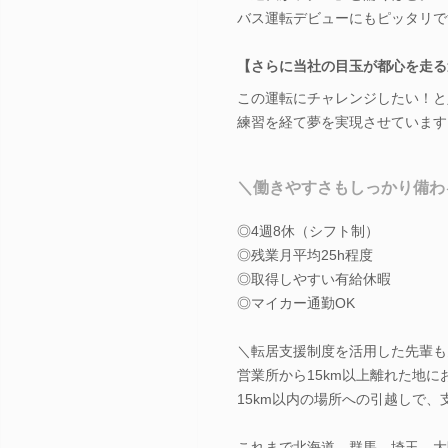
バス運転デビューにもピッタリで
【さらに当社の目玉が都心を走る連
この運転にチャレンジしたい！と
練習を経て夢を実現させています
＼働きやすさもしっかり備わ
◎4週8休（シフト制）
◎残業月平均25h程度
◎取得しやすい有給休暇
◎マイカー通勤OK
＼転居支援制度を活用した先輩も
営業所から15km以上離れた地に
15km以内の場所への引越しで
これまで北海道、群馬、埼玉、大