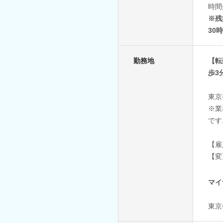
時間
※残
30
勤務地
【転
歩3
東京
※業
です
【雇
【変
マイ
東京