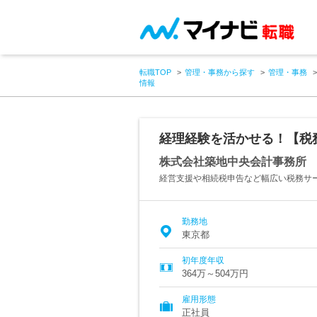
転職TOP
管理・事務から探す
管理・事務
情報
経理経験を活かせる！【税
株式会社築地中央会計事務所
経営支援や相続税申告など幅広い税務サ
勤務地
東京都
初年度年収
364万～504万円
雇用形態
正社員