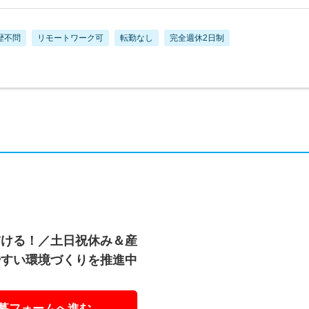
歴不問
リモートワーク可
転勤なし
完全週休2日制
描ける！／土日祝休み＆産
やすい環境づくりを推進中
募フォームへ進む