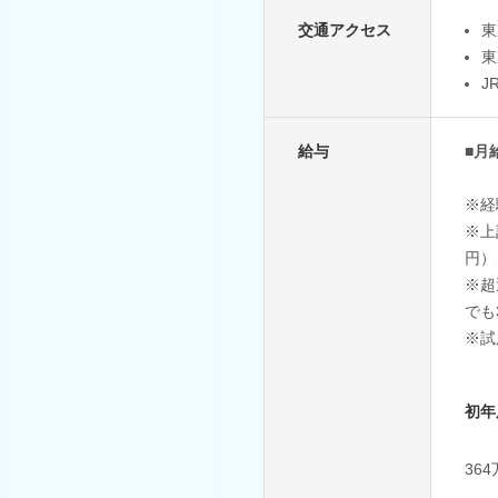
交通アクセス
東
東
J
給与
■月
※経
※上
円）
※超
でも
※試
初年
36