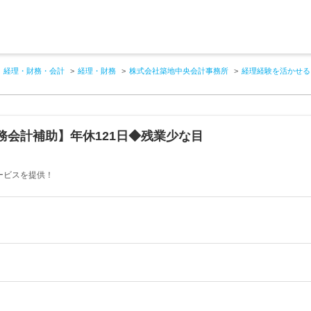
経理・財務・会計
経理・財務
株式会社築地中央会計事務所
経理経験を活かせる
務会計補助】年休121日◆残業少な目
ービスを提供！