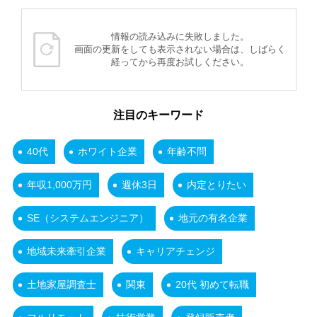
情報の読み込みに失敗しました。
画面の更新をしても表示されない場合は、しばらく
経ってから再度お試しください。
注目のキーワード
40代
ホワイト企業
年齢不問
年収1,000万円
週休3日
内定とりたい
SE（システムエンジニア）
地元の有名企業
地域未来牽引企業
キャリアチェンジ
土地家屋調査士
関東
20代 初めて転職