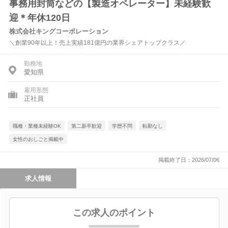
事務用封筒などの【製造オペレーター】未経験歓
迎＊年休120日
株式会社キングコーポレーション
＼創業90年以上！売上実績181億円の業界シェアトップクラス／
勤務地
愛知県
雇用形態
正社員
職種・業種未経験OK
第二新卒歓迎
学歴不問
転勤なし
女性のおしごと掲載中
掲載終了日：2026/07/06
求人情報
この求人のポイント