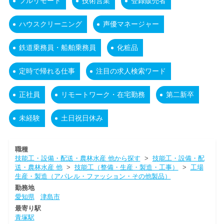
フルリモート
技術営業
登録販売者
ハウスクリーニング
声優マネージャー
鉄道乗務員・船舶乗務員
化粧品
定時で帰れる仕事
注目の求人検索ワード
正社員
リモートワーク・在宅勤務
第二新卒
未経験
土日祝日休み
職種
技能工・設備・配送・農林水産 他から探す
>
技能工・設備・配
送・農林水産 他
>
技能工（整備・生産・製造・工事）
>
工場
生産・製造（アパレル・ファッション・その他製品）
勤務地
愛知県
津島市
最寄り駅
青塚駅