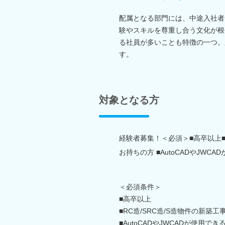
配属となる部門には、中途入社者
験やスキルを尊重し合う文化が根
る社員が多いことも特徴の一つ。
す。
対象となる方
経験者募集！＜必須＞■高卒以上■
お持ちの方 ■AutoCADやJWC
＜必須条件＞
■高卒以上
■RC造/SRC造/S造物件の新
■AutoCADやJWCADが使用でき