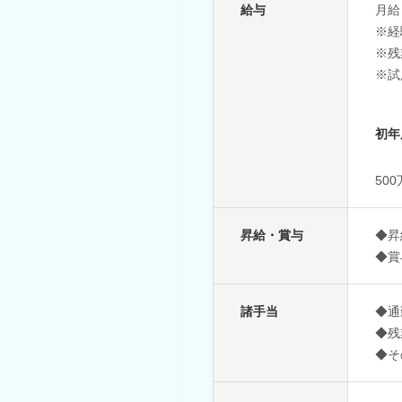
給与
月給
※経
※残
※試
初年
50
昇給・賞与
◆昇
◆賞
諸手当
◆通
◆残
◆そ