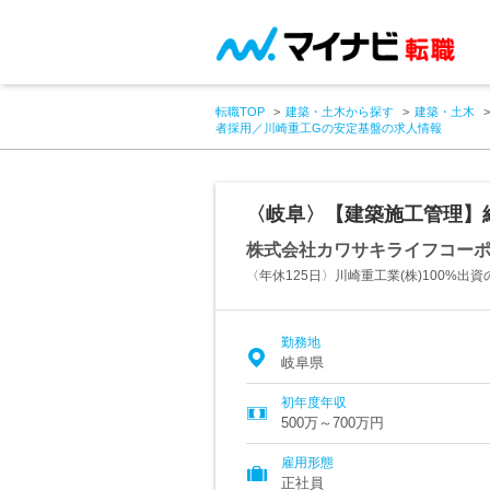
転職TOP
建築・土木から探す
建築・土木
者採用／川崎重工Gの安定基盤の求人情報
〈岐阜〉【建築施工管理】
株式会社カワサキライフコー
〈年休125日〉川崎重工業(株)100%出
勤務地
岐阜県
初年度年収
500万～700万円
雇用形態
正社員