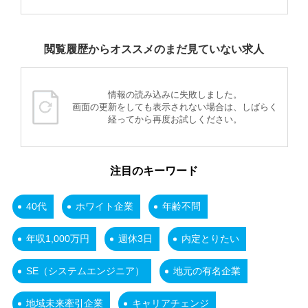
閲覧履歴からオススメのまだ見ていない求人
情報の読み込みに失敗しました。
画面の更新をしても表示されない場合は、しばらく
経ってから再度お試しください。
注目のキーワード
40代
ホワイト企業
年齢不問
年収1,000万円
週休3日
内定とりたい
SE（システムエンジニア）
地元の有名企業
地域未来牽引企業
キャリアチェンジ