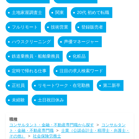
土地家屋調査士
関東
20代 初めて転職
フルリモート
技術営業
登録販売者
ハウスクリーニング
声優マネージャー
鉄道乗務員・船舶乗務員
化粧品
定時で帰れる仕事
注目の求人検索ワード
正社員
リモートワーク・在宅勤務
第二新卒
未経験
土日祝日休み
職種
コンサルタント・金融・不動産専門職から探す
>
コンサルタン
ト・金融・不動産専門職
>
士業（公認会計士・税理士・弁護士・
その他）
>
社会保険労務士