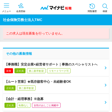
メニュー
会員登録
閲覧履歴
検索
社会保険労務士法人TMC
この求人は現在募集を行っていません。
その他の募集情報
【事務職】安定企業×経営者サポート｜事務のスペシャリストへ
新着
正社員
第二新卒歓迎
リモートワーク可
【ルート営業】★既存顧客中心・未経験者OK
正社員
第二新卒歓迎
【会計・経理事務】※急募
正社員
転勤なし
女性のおしごと掲載中