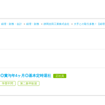
経理・財務・会計
経理・財務
靜岡吉田工業株式会社
大手との取引多数！【経理
◎賞与年4ヶ月◎基本定時退社
正社員
学歴不問
第二新卒歓迎