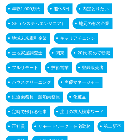
年収1,000万円
週休3日
内定とりたい
SE（システムエンジニア）
地元の有名企業
地域未来牽引企業
キャリアチェンジ
土地家屋調査士
関東
20代 初めて転職
フルリモート
技術営業
登録販売者
ハウスクリーニング
声優マネージャー
鉄道乗務員・船舶乗務員
化粧品
定時で帰れる仕事
注目の求人検索ワード
正社員
リモートワーク・在宅勤務
第二新卒