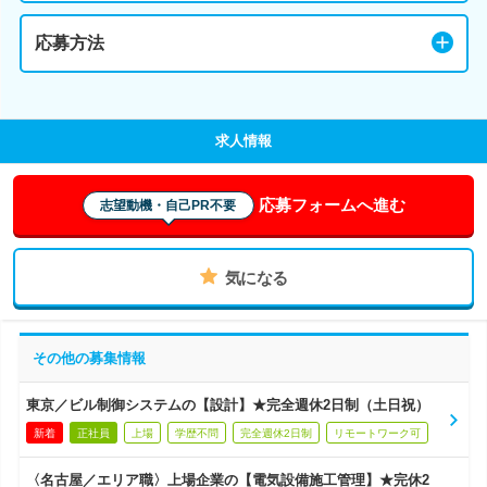
応募方法
求人情報
応募フォームへ進む
志望動機・自己PR不要
気になる
その他の募集情報
東京／ビル制御システムの【設計】★完全週休2日制（土日祝）
新着
正社員
上場
学歴不問
完全週休2日制
リモートワーク可
〈名古屋／エリア職〉上場企業の【電気設備施工管理】★完休2