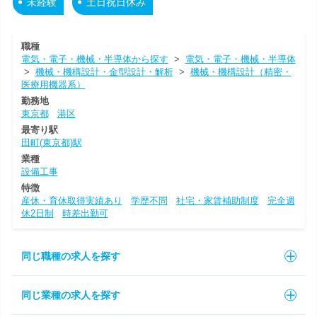
未経験
土日祝日休み
職種
電気・電子・機械・半導体から探す
>
電気・電子・機械・半導体
>
機械・機構設計・金型設計・解析
>
機械・機構設計（精密・
医療用機器系）
勤務地
東京都
港区
最寄り駅
田町(東京都)駅
業種
設備工事
特徴
産休・育休取得実績あり
学歴不問
社宅・家賃補助制度
完全週
休2日制
時差出勤可
同じ職種の求人を探す
同じ業種の求人を探す