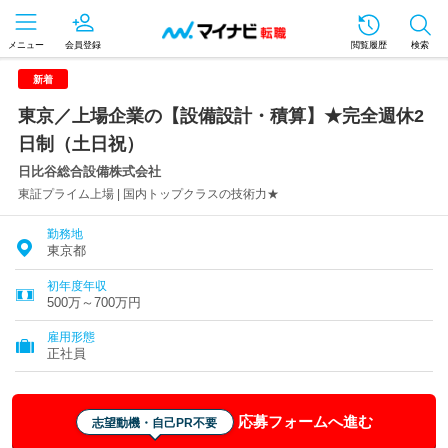
メニュー
会員登録
閲覧履歴
検索
新着
東京／上場企業の【設備設計・積算】★完全週休2
日制（土日祝）
日比谷総合設備株式会社
東証プライム上場 | 国内トップクラスの技術力★
勤務地
東京都
初年度年収
500万～700万円
雇用形態
正社員
応募フォームへ進む
志望動機・自己PR不要