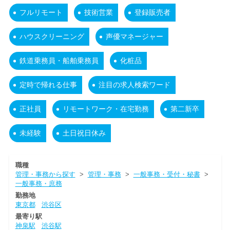
フルリモート
技術営業
登録販売者
ハウスクリーニング
声優マネージャー
鉄道乗務員・船舶乗務員
化粧品
定時で帰れる仕事
注目の求人検索ワード
正社員
リモートワーク・在宅勤務
第二新卒
未経験
土日祝日休み
職種
管理・事務から探す
>
管理・事務
>
一般事務・受付・秘書
>
一般事務・庶務
勤務地
東京都
渋谷区
最寄り駅
神泉駅
渋谷駅