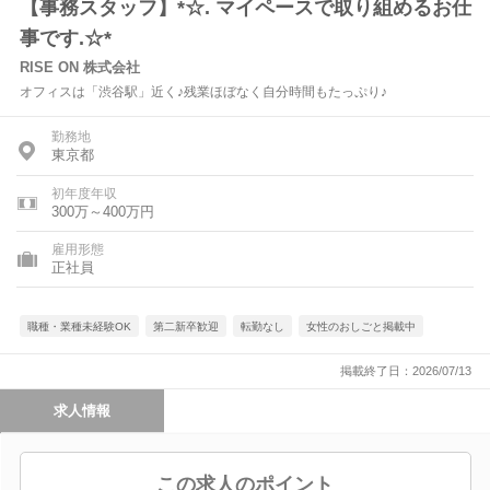
【事務スタッフ】*☆. マイペースで取り組めるお仕
事です.☆*
RISE ON 株式会社
オフィスは「渋谷駅」近く♪残業ほぼなく自分時間もたっぷり♪
勤務地
東京都
初年度年収
300万～400万円
雇用形態
正社員
職種・業種未経験OK
第二新卒歓迎
転勤なし
女性のおしごと掲載中
掲載終了日：2026/07/13
求人情報
この求人のポイント