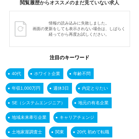
閲覧履歴からオススメのまだ見ていない求人
情報の読み込みに失敗しました。
画面の更新をしても表示されない場合は、しばらく
経ってから再度お試しください。
注目のキーワード
40代
ホワイト企業
年齢不問
年収1,000万円
週休3日
内定とりたい
SE（システムエンジニア）
地元の有名企業
地域未来牽引企業
キャリアチェンジ
土地家屋調査士
関東
20代 初めて転職