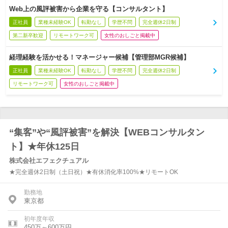
Web上の風評被害から企業を守る【コンサルタント】
正社員
業種未経験OK
転勤なし
学歴不問
完全週休2日制
第二新卒歓迎
リモートワーク可
女性のおしごと掲載中
経理経験を活かせる！マネージャー候補【管理部MGR候補】
正社員
業種未経験OK
転勤なし
学歴不問
完全週休2日制
リモートワーク可
女性のおしごと掲載中
“集客”や“風評被害”を解決【WEBコンサルタン
ト】★年休125日
株式会社エフェクチュアル
★完全週休2日制（土日祝）★有休消化率100%★リモートOK
勤務地
東京都
初年度年収
450万～600万円