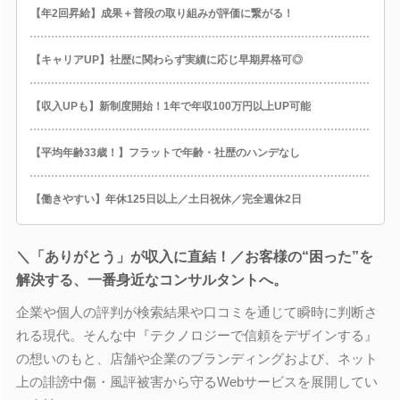
【年2回昇給】成果＋普段の取り組みが評価に繋がる！
【キャリアUP】社歴に関わらず実績に応じ早期昇格可◎
【収入UPも】新制度開始！1年で年収100万円以上UP可能
【平均年齢33歳！】フラットで年齢・社歴のハンデなし
【働きやすい】年休125日以上／土日祝休／完全週休2日
＼「ありがとう」が収入に直結！／お客様の“困った”を
解決する、一番身近なコンサルタントへ。
企業や個人の評判が検索結果や口コミを通じて瞬時に判断さ
れる現代。そんな中『テクノロジーで信頼をデザインする』
の想いのもと、店舗や企業のブランディングおよび、ネット
上の誹謗中傷・風評被害から守るWebサービスを展開してい