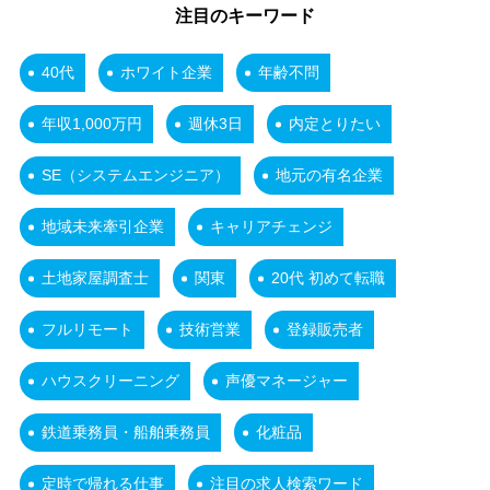
注目のキーワード
40代
ホワイト企業
年齢不問
年収1,000万円
週休3日
内定とりたい
SE（システムエンジニア）
地元の有名企業
地域未来牽引企業
キャリアチェンジ
土地家屋調査士
関東
20代 初めて転職
フルリモート
技術営業
登録販売者
ハウスクリーニング
声優マネージャー
鉄道乗務員・船舶乗務員
化粧品
定時で帰れる仕事
注目の求人検索ワード