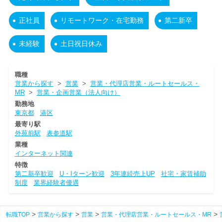
正社員
リモートワーク・在宅勤務
第二新卒
未経験
土日祝日休み
職種
営業から探す
>
営業
>
営業・代理店営業・ルートセールス・
MR
>
営業・企画営業（法人向け）
勤務地
東京都
港区
最寄り駅
外苑前駅
表参道駅
業種
インターネット関連
特徴
第二新卒歓迎
U・Iターン歓迎
3年連続売上UP
社宅・家賃補助
制度
業界経験者優遇
転職TOP
営業から探す
営業
営業・代理店営業・ルートセールス・MR