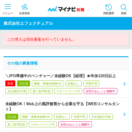
メニュー
会員登録
閲覧履歴
検索
株式会社エフェクチュアル
この求人は現在募集を行っていません。
その他の募集情報
＼IPO準備中のベンチャー／未経験OK【経理】★年休120日以上
新着
正社員
職種・業種未経験OK
転勤なし
学歴不問
完全週休2日制
第二新卒歓迎
リモートワーク可
女性のおしごと掲載中
未経験OK！Web上の風評被害から企業を守る【WEBコンサルタン
ト】
正社員
職種・業種未経験OK
転勤なし
学歴不問
完全週休2日制
第二新卒歓迎
リモートワーク可
女性のおしごと掲載中