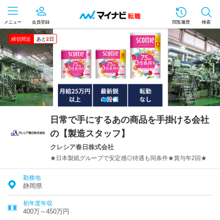
メニュー
会員登録
閲覧履歴
検索
締切間近
あと
2
日
日常で手にするあの商品を手掛ける会社
の【製造スタッフ】
クレシア春日株式会社
★日本製紙グループで安定感◎待遇も同条件★賞与年2回★
勤務地
静岡県
初年度年収
400万～450万円