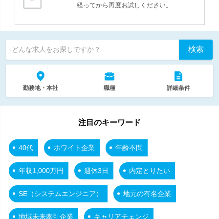
経ってから再度お試しください。
検索
どんな求人をお探しですか？
勤務地・本社
職種
詳細条件
注目のキーワード
40代
ホワイト企業
年齢不問
年収1,000万円
週休3日
内定とりたい
SE（システムエンジニア）
地元の有名企業
地域未来牽引企業
キャリアチェンジ