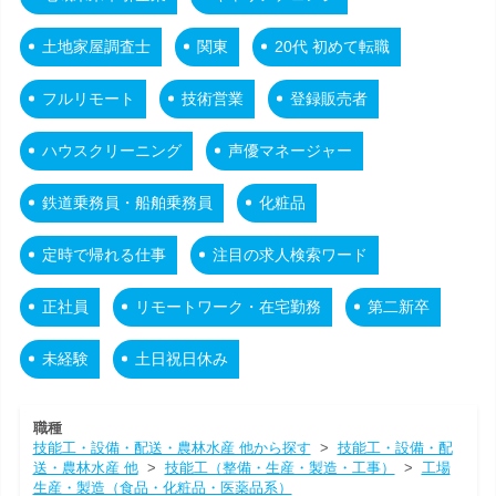
土地家屋調査士
関東
20代 初めて転職
フルリモート
技術営業
登録販売者
ハウスクリーニング
声優マネージャー
鉄道乗務員・船舶乗務員
化粧品
定時で帰れる仕事
注目の求人検索ワード
正社員
リモートワーク・在宅勤務
第二新卒
未経験
土日祝日休み
職種
技能工・設備・配送・農林水産 他から探す
>
技能工・設備・配
送・農林水産 他
>
技能工（整備・生産・製造・工事）
>
工場
生産・製造（食品・化粧品・医薬品系）