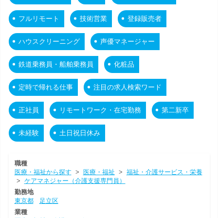
フルリモート
技術営業
登録販売者
ハウスクリーニング
声優マネージャー
鉄道乗務員・船舶乗務員
化粧品
定時で帰れる仕事
注目の求人検索ワード
正社員
リモートワーク・在宅勤務
第二新卒
未経験
土日祝日休み
職種
医療・福祉から探す
>
医療・福祉
>
福祉・介護サービス・栄養
>
ケアマネジャー（介護支援専門員）
勤務地
東京都
足立区
業種