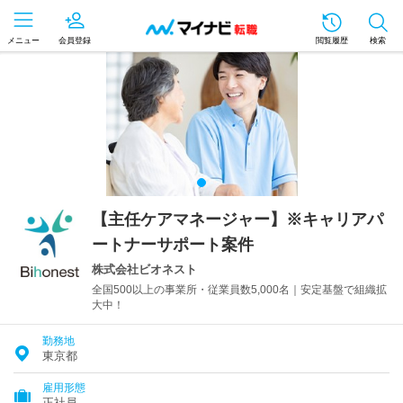
メニュー
会員登録
閲覧履歴
検索
【主任ケアマネージャー】※キャリアパ
ートナーサポート案件
株式会社ビオネスト
全国500以上の事業所・従業員数5,000名｜安定基盤で組織拡
大中！
勤務地
東京都
雇用形態
正社員