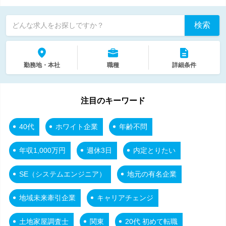
検索
どんな求人をお探しですか？
勤務地・本社
職種
詳細条件
注目のキーワード
40代
ホワイト企業
年齢不問
年収1,000万円
週休3日
内定とりたい
SE（システムエンジニア）
地元の有名企業
地域未来牽引企業
キャリアチェンジ
土地家屋調査士
関東
20代 初めて転職