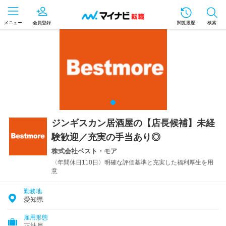
メニュー
会員登録
閲覧履歴
検索
ジンギスカン居酒屋の【店長候補】未経
験歓迎／充実の手当あり◎
株式会社ベスト・モア
〈年間休日110日〉明確な評価基準と充実した福利厚生を用
意
勤務地
愛知県
雇用形態
正社員