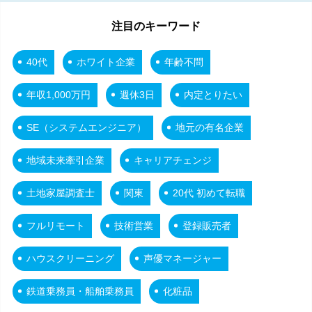
注目のキーワード
40代
ホワイト企業
年齢不問
年収1,000万円
週休3日
内定とりたい
SE（システムエンジニア）
地元の有名企業
地域未来牽引企業
キャリアチェンジ
土地家屋調査士
関東
20代 初めて転職
フルリモート
技術営業
登録販売者
ハウスクリーニング
声優マネージャー
鉄道乗務員・船舶乗務員
化粧品