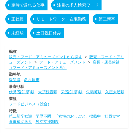
定時で帰れる仕事
注目の求人検索ワード
正社員
リモートワーク・在宅勤務
第二新卒
未経験
土日祝日休み
職種
販売・フード・アミューズメントから探す
>
販売・フード・アミ
ューズメント
>
フード・アミューズメント
>
店長・店長候補
（フード・アミューズメント系）
勤務地
愛知県
名古屋市
最寄り駅
伏見(愛知県)駅
大須観音駅
栄(愛知県)駅
矢場町駅
久屋大通駅
業種
フードビジネス（総合）
特徴
第二新卒歓迎
学歴不問
「女性のおしごと」掲載中
社員食堂・
食事補助あり
独立支援制度