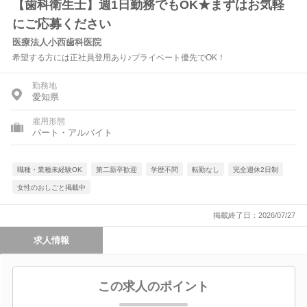
【歯科衛生士】週1日勤務でもOK★まずはお気軽
にご応募ください
医療法人小西歯科医院
希望する方には正社員登用あり♪プライベート優先でOK！
勤務地
愛知県
雇用形態
パート・アルバイト
職種・業種未経験OK
第二新卒歓迎
学歴不問
転勤なし
完全週休2日制
女性のおしごと掲載中
掲載終了日：2026/07/27
求人情報
この求人のポイント