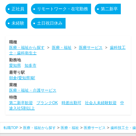
正社員
リモートワーク・在宅勤務
第二新卒
未経験
土日祝日休み
職種
医療・福祉から探す
>
医療・福祉
>
医療サービス
>
歯科技工
士・歯科衛生士
勤務地
愛知県
知多市
最寄り駅
朝倉(愛知県)駅
業種
医療・福祉・介護サービス
特徴
第二新卒歓迎
ブランクOK
時差出勤可
社会人未経験歓迎
中
途入社5割以上
転職TOP
医療・福祉から探す
医療・福祉
医療サービス
歯科技工士・歯