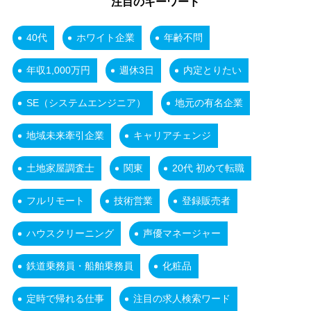
注目のキーワード
40代
ホワイト企業
年齢不問
年収1,000万円
週休3日
内定とりたい
SE（システムエンジニア）
地元の有名企業
地域未来牽引企業
キャリアチェンジ
土地家屋調査士
関東
20代 初めて転職
フルリモート
技術営業
登録販売者
ハウスクリーニング
声優マネージャー
鉄道乗務員・船舶乗務員
化粧品
定時で帰れる仕事
注目の求人検索ワード