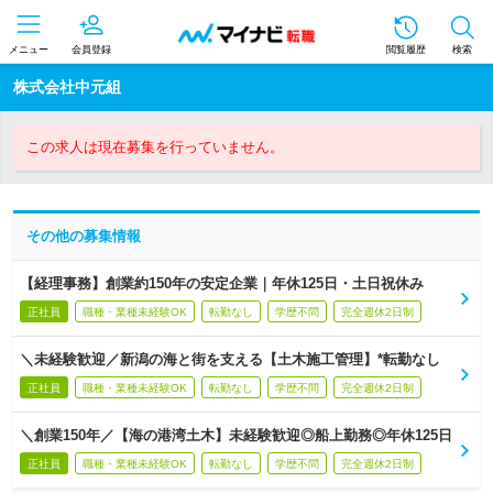
メニュー
会員登録
閲覧履歴
検索
株式会社中元組
この求人は現在募集を行っていません。
その他の募集情報
【経理事務】創業約150年の安定企業｜年休125日・土日祝休み
正社員
職種・業種未経験OK
転勤なし
学歴不問
完全週休2日制
＼未経験歓迎／新潟の海と街を支える【土木施工管理】*転勤なし
正社員
職種・業種未経験OK
転勤なし
学歴不問
完全週休2日制
＼創業150年／【海の港湾土木】未経験歓迎◎船上勤務◎年休125日
正社員
職種・業種未経験OK
転勤なし
学歴不問
完全週休2日制