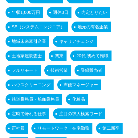
年収1,000万円
週休3日
内定とりたい
SE（システムエンジニア）
地元の有名企業
地域未来牽引企業
キャリアチェンジ
土地家屋調査士
関東
20代 初めて転職
フルリモート
技術営業
登録販売者
ハウスクリーニング
声優マネージャー
鉄道乗務員・船舶乗務員
化粧品
定時で帰れる仕事
注目の求人検索ワード
正社員
リモートワーク・在宅勤務
第二新卒