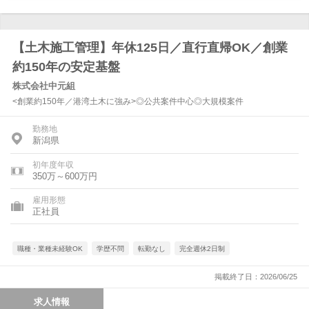
【土木施工管理】年休125日／直行直帰OK／創業
約150年の安定基盤
株式会社中元組
<創業約150年／港湾土木に強み>◎公共案件中心◎大規模案件
勤務地
新潟県
初年度年収
350万～600万円
雇用形態
正社員
職種・業種未経験OK
学歴不問
転勤なし
完全週休2日制
掲載終了日：2026/06/25
求人情報