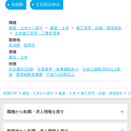
未経験
土日祝日休み
職種
建築・土木から探す
>
建築・土木
>
施工管理・設備・環境保全
>
土木施工管理・工事監理者
勤務地
新潟県
長岡市
業種
建設・土木
特徴
完全週休2日制
社員食堂・食事補助あり
社会人経験20年以上歓
迎
業界経験者優遇
中途入社5割以上
転職TOP
建築・土木から探す
建築・土木
施工管理・設備・環境保全
土
職種から転職・求人情報を探す