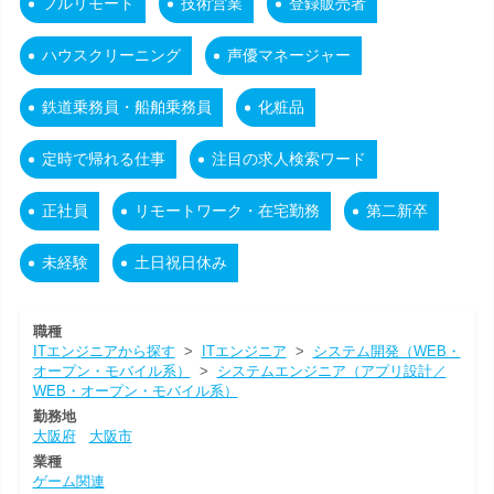
フルリモート
技術営業
登録販売者
ハウスクリーニング
声優マネージャー
鉄道乗務員・船舶乗務員
化粧品
定時で帰れる仕事
注目の求人検索ワード
正社員
リモートワーク・在宅勤務
第二新卒
未経験
土日祝日休み
職種
ITエンジニアから探す
>
ITエンジニア
>
システム開発（WEB・
オープン・モバイル系）
>
システムエンジニア（アプリ設計／
WEB・オープン・モバイル系）
勤務地
大阪府
大阪市
業種
ゲーム関連