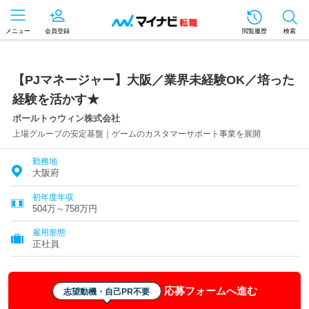
メニュー
会員登録
閲覧履歴
検索
【PJマネージャー】大阪／業界未経験OK／培った
経験を活かす★
ポールトゥウィン株式会社
上場グループの安定基盤｜ゲームのカスタマーサポート事業を展開
勤務地
大阪府
初年度年収
504万～758万円
雇用形態
正社員
応募フォームへ進む
志望動機・自己PR不要