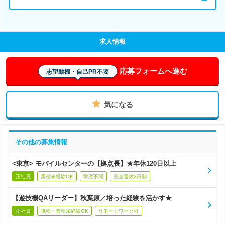
求人情報
応募フォームへ進む
志望動機・自己PR不要
気になる
その他の募集情報
<東京> モバイルセンターの【拠点長】★年休120日以上
正社員
業種未経験OK
学歴不問
完全週休2日制
【遊技機QAリーダー】秋葉原／培った経験を活かす★
正社員
職種・業種未経験OK
リモートワーク可