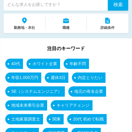
検索
どんな求人をお探しですか？
勤務地・本社
職種
詳細条件
注目のキーワード
40代
ホワイト企業
年齢不問
年収1,000万円
週休3日
内定とりたい
SE（システムエンジニア）
地元の有名企業
地域未来牽引企業
キャリアチェンジ
土地家屋調査士
関東
20代 初めて転職