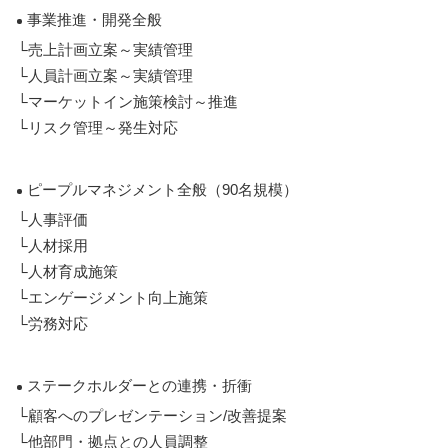
事業推進・開発全般
└売上計画立案～実績管理
└人員計画立案～実績管理
└マーケットイン施策検討～推進
└リスク管理～発生対応
ピープルマネジメント全般（90名規模）
└人事評価
└人材採用
└人材育成施策
└エンゲージメント向上施策
└労務対応
ステークホルダーとの連携・折衝
└顧客へのプレゼンテーション/改善提案
└他部門・拠点との人員調整