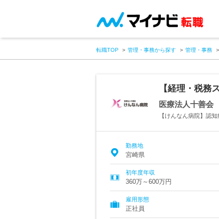
転職TOP
管理・事務から探す
管理・事務
【経理・税務
医療法人十善会
【けんなん病院】認知
勤務地
宮崎県
初年度年収
360万～600万円
雇用形態
正社員