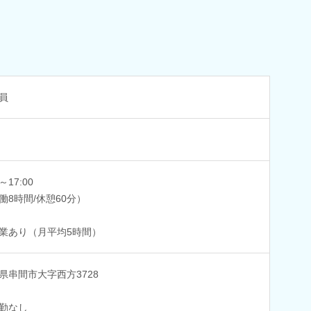
員
0～17:00
働8時間/休憩60分）
業あり（月平均5時間）
県串間市大字西方3728
勤なし