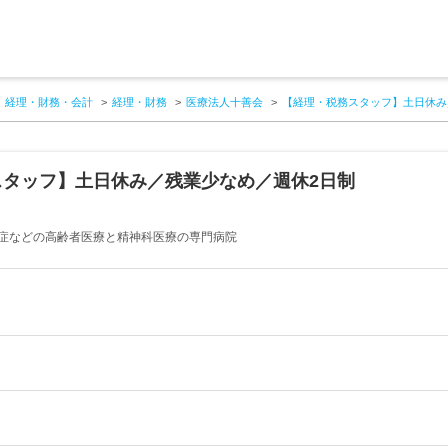
経理・財務・会計
経理・財務
医療法人十善会
【経理・税務スタッフ】土日休み
スタッフ】土日休み／残業少なめ／週休2日制
症などの高齢者医療と精神科医療の専門病院