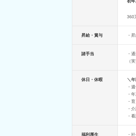
初年
36
昇給・賞与
・昇
諸手当
・通
（実
休日・休暇
＼年
・週
・年
・育
・介
・看
福利厚生
・社