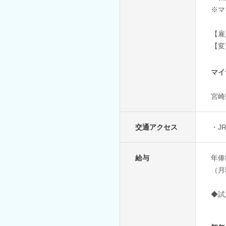
※マ
【雇
【変
マイ
宮崎
交通アクセス
・J
給与
年俸
（月
◆試