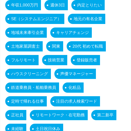
年収1,000万円
週休3日
内定とりたい
SE（システムエンジニア）
地元の有名企業
地域未来牽引企業
キャリアチェンジ
土地家屋調査士
関東
20代 初めて転職
フルリモート
技術営業
登録販売者
ハウスクリーニング
声優マネージャー
鉄道乗務員・船舶乗務員
化粧品
定時で帰れる仕事
注目の求人検索ワード
正社員
リモートワーク・在宅勤務
第二新卒
未経験
土日祝日休み