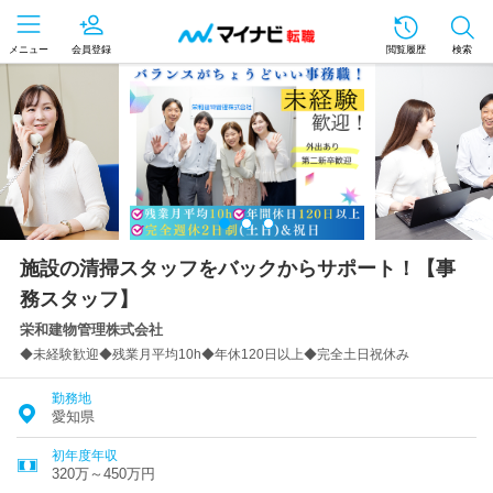
メニュー
会員登録
閲覧履歴
検索
施設の清掃スタッフをバックからサポート！【事
務スタッフ】
栄和建物管理株式会社
◆未経験歓迎◆残業月平均10h◆年休120日以上◆完全土日祝休み
勤務地
愛知県
初年度年収
320万～450万円