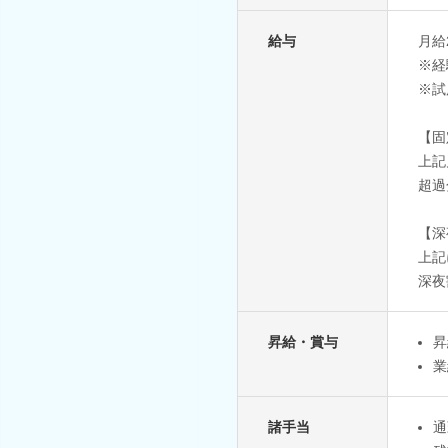
給与
月給
※経
※試
【固
上記
超過
【深
上記
深夜
昇給・賞与
昇
業
諸手当
通