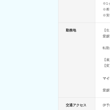
※1
※希
※実
勤務地
【生
愛媛県
転勤
【雇
【変
マイ
愛媛
交通アクセス
伊予