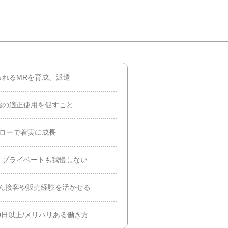
られるMRを育成、派遣
薬の適正使用を促すこと
ォローで着実に成長
上！プライベートも我慢しない
ん接客や販売経験を活かせる
0日以上/メリハリある働き方