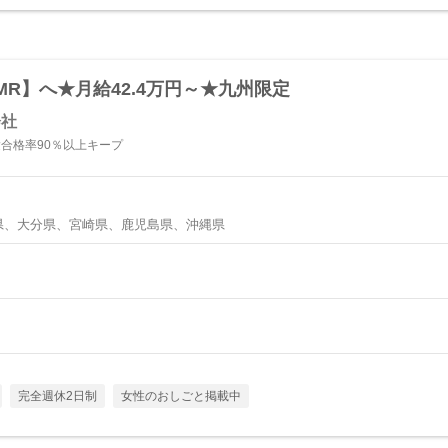
R】へ★月給42.4万円～★九州限定
会社
験合格率90％以上キープ
県、大分県、宮崎県、鹿児島県、沖縄県
完全週休2日制
女性のおしごと掲載中