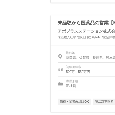
未経験から医薬品の営業【M
アポプラスステーション株式
未経験入社率7割/土日祝休み/MR認定試
勤務地
福岡県、佐賀県、長崎県、熊本
初年度年収
509万～559万円
雇用形態
正社員
職種・業種未経験OK
第二新卒歓迎