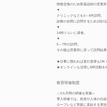
情報交換のため医薬品卸の営業所
▼
クリニックなどを3～4件訪問。
診療の合間に訪問するため1回の
▼
14時ぐらいに昼食。
▼
5～7件の訪問。
その後は営業所に戻って訪問結果
★仕事に慣れれば直行直帰もOK
★オンラインも活用しMR活動を
教育研修制度
＜3カ月間の研修を実施＞
導入研修では、疾患や人体の仕組
ロープレなど実践に直結する実技