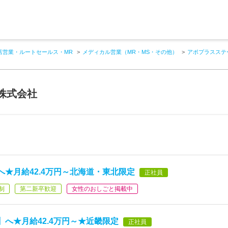
店営業・ルートセールス・MR
メディカル営業（MR・MS・その他）
アポプラスステ
株式会社
★月給42.4万円～北海道・東北限定
正社員
制
第二新卒歓迎
女性のおしごと掲載中
へ★月給42.4万円～★近畿限定
正社員