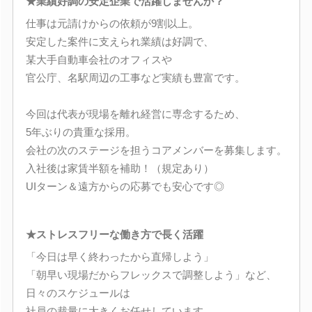
★業績好調の安定企業で活躍しませんか？
仕事は元請けからの依頼が9割以上。
安定した案件に支えられ業績は好調で、
某大手自動車会社のオフィスや
官公庁、名駅周辺の工事など実績も豊富です。
今回は代表が現場を離れ経営に専念するため、
5年ぶりの貴重な採用。
会社の次のステージを担うコアメンバーを募集します。
入社後は家賃半額を補助！（規定あり）
UIターン＆遠方からの応募でも安心です◎
★ストレスフリーな働き方で長く活躍
「今日は早く終わったから直帰しよう」
「朝早い現場だからフレックスで調整しよう」など、
日々のスケジュールは
社員の裁量に大きくお任せしています。