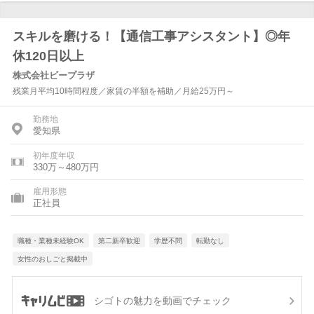
スキルを磨ける！【通信工事アシスタント】◎年
休120日以上
株式会社ビープラザ
残業月平均10時間程度／家賃の半額を補助／月給25万円～
勤務地
愛知県
初年度年収
330万～480万円
雇用形態
正社員
職種・業種未経験OK
第二新卒歓迎
学歴不問
転勤なし
女性のおしごと掲載中
シゴトの魅力を動画でチェック