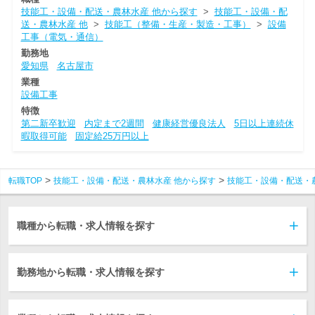
技能工・設備・配送・農林水産 他から探す
>
技能工・設備・配
送・農林水産 他
>
技能工（整備・生産・製造・工事）
>
設備
工事（電気・通信）
勤務地
愛知県
名古屋市
業種
設備工事
特徴
第二新卒歓迎
内定まで2週間
健康経営優良法人
5日以上連続休
暇取得可能
固定給25万円以上
転職TOP
技能工・設備・配送・農林水産 他から探す
技能工・設備・配送・
職種から転職・求人情報を探す
勤務地から転職・求人情報を探す