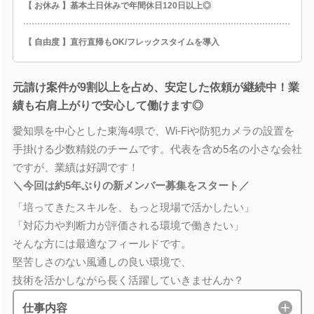
【 お休み 】基本土日休みで年間休日120日以上◎
【 自由度 】直行直帰もOK/フレックスタイムを導入
元請け案件が9割以上を占め、安定した依頼が継続中！業
績も右肩上がりで安心して働けます◎
愛知県を中心とした東海4県で、Wi-Fiや防犯カメラの設置を
手掛ける少数精鋭のチームです。代表を含め5名の小さな会社
ですが、業績は好調です！
＼今回は約5年ぶりの新メンバー募集をスタート／
「培ってきたスキルを、もっと現場で活かしたい」
「対応力や判断力が評価される環境で働きたい」
そんな方には最適なフィールドです。
堅苦しさのない風通しの良い環境で、
技術を活かしながら長く活躍していきませんか？
仕事内容