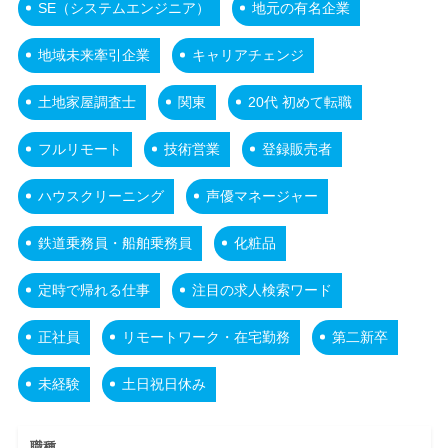
SE（システムエンジニア）
地元の有名企業
地域未来牽引企業
キャリアチェンジ
土地家屋調査士
関東
20代 初めて転職
フルリモート
技術営業
登録販売者
ハウスクリーニング
声優マネージャー
鉄道乗務員・船舶乗務員
化粧品
定時で帰れる仕事
注目の求人検索ワード
正社員
リモートワーク・在宅勤務
第二新卒
未経験
土日祝日休み
職種