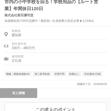
市内の小中学校を回る！学校用品の【ルート営
業】年間休日120日
株式会社富田謄写堂
未経験歓迎◎50代活躍中！勤続長い社員多数の安定企業★土日休み
勤務地
愛知県
初年度年収
330万～480万円
雇用形態
正社員
職種・業種未経験OK
第二新卒歓迎
学歴不問
転勤なし
完全週休2日制
掲載終了日：2026/06/29
求人情報
この求人のポイント