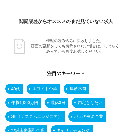
閲覧履歴からオススメのまだ見ていない求人
情報の読み込みに失敗しました。
画面の更新をしても表示されない場合は、しばらく
経ってから再度お試しください。
注目のキーワード
40代
ホワイト企業
年齢不問
年収1,000万円
週休3日
内定とりたい
SE（システムエンジニア）
地元の有名企業
地域未来牽引企業
キャリアチェンジ