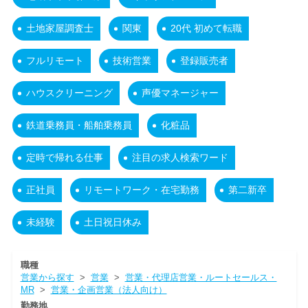
土地家屋調査士
関東
20代 初めて転職
フルリモート
技術営業
登録販売者
ハウスクリーニング
声優マネージャー
鉄道乗務員・船舶乗務員
化粧品
定時で帰れる仕事
注目の求人検索ワード
正社員
リモートワーク・在宅勤務
第二新卒
未経験
土日祝日休み
職種
営業から探す
>
営業
>
営業・代理店営業・ルートセールス・
MR
>
営業・企画営業（法人向け）
勤務地