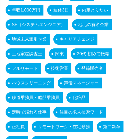
年収1,000万円
週休3日
内定とりたい
SE（システムエンジニア）
地元の有名企業
地域未来牽引企業
キャリアチェンジ
土地家屋調査士
関東
20代 初めて転職
フルリモート
技術営業
登録販売者
ハウスクリーニング
声優マネージャー
鉄道乗務員・船舶乗務員
化粧品
定時で帰れる仕事
注目の求人検索ワード
正社員
リモートワーク・在宅勤務
第二新卒