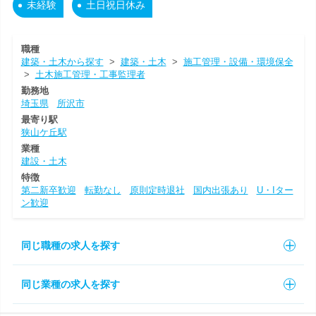
未経験
土日祝日休み
職種
建築・土木から探す
>
建築・土木
>
施工管理・設備・環境保全
>
土木施工管理・工事監理者
勤務地
埼玉県
所沢市
最寄り駅
狭山ケ丘駅
業種
建設・土木
特徴
第二新卒歓迎
転勤なし
原則定時退社
国内出張あり
U・Iター
ン歓迎
同じ職種の求人を探す
同じ業種の求人を探す