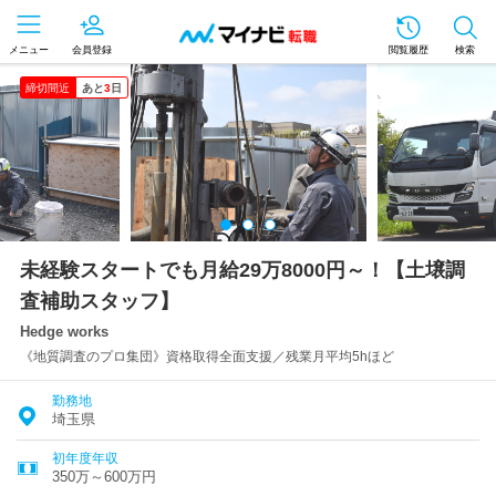
メニュー
会員登録
閲覧履歴
検索
締切間近
あと
3
日
未経験スタートでも月給29万8000円～！【土壌調
査補助スタッフ】
Hedge works
《地質調査のプロ集団》資格取得全面支援／残業月平均5hほど
勤務地
埼玉県
初年度年収
350万～600万円