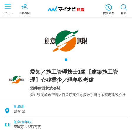
メニュー
会員登録
閲覧履歴
検索
愛知／施工管理技士1級【建築施工管
理】☆残業少／現年収考慮
酒井建設株式会社
愛知県岡崎市密着／官公庁案件も多数手掛ける安定建設会社
勤務地
愛知県
初年度年収
550万～650万円