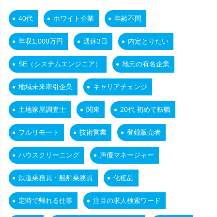
40代
ホワイト企業
年齢不問
年収1,000万円
週休3日
内定とりたい
SE（システムエンジニア）
地元の有名企業
地域未来牽引企業
キャリアチェンジ
土地家屋調査士
関東
20代 初めて転職
フルリモート
技術営業
登録販売者
ハウスクリーニング
声優マネージャー
鉄道乗務員・船舶乗務員
化粧品
定時で帰れる仕事
注目の求人検索ワード