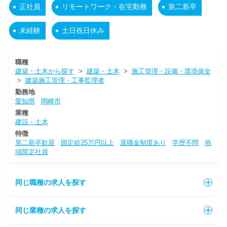
正社員
リモートワーク・在宅勤務
第二新卒
未経験
土日祝日休み
職種
建築・土木から探す
>
建築・土木
>
施工管理・設備・環境保全
>
建築施工管理・工事監理者
勤務地
愛知県
岡崎市
業種
建設・土木
特徴
第二新卒歓迎
固定給25万円以上
退職金制度あり
学歴不問
地
域限定社員
同じ職種の求人を探す
同じ業種の求人を探す