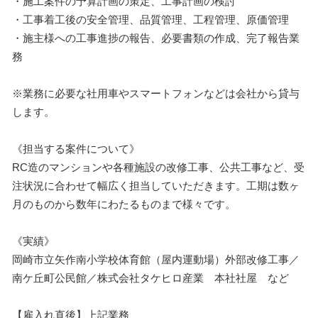
・施工案件の予算計画の策定、工事計画の検討
・工事着工後の安全管理、品質管理、工程管理、原価管理
・施主様への工事進捗の報告、必要書類の作成、完了報告業
務
※業務に必要な社用車やスマートフォンなどは会社から貸与
します。
《担当する案件について》
RC造のマンションや各種施設の改修工事、公共工事など、受
注状況に合わせて幅広く担当していただきます。工期は数ヶ
月のものから数年にわたるものまで様々です。
《実績》
岡崎市立矢作南小学校体育館（屋内運動場）外部改修工事／
南ケ丘町公民館／株式会社タケヒロ産業 本社社屋 など
【雇入れ直後】上記業務