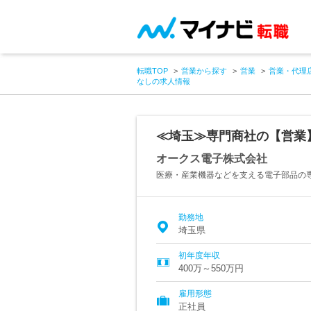
転職TOP
営業から探す
営業
営業・代理
なしの求人情報
≪埼玉≫専門商社の【営業
オークス電子株式会社
医療・産業機器などを支える電子部品の
勤務地
埼玉県
初年度年収
400万～550万円
雇用形態
正社員