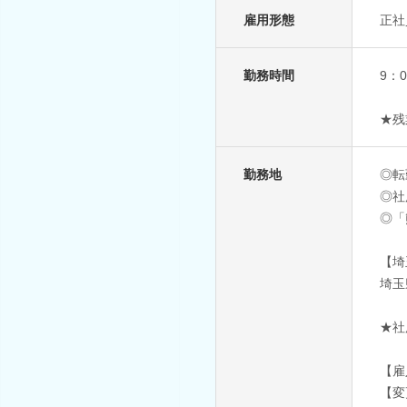
雇用形態
正社
勤務時間
9：
★残
勤務地
◎転
◎社
◎「
【埼
埼玉
★社
【雇
【変