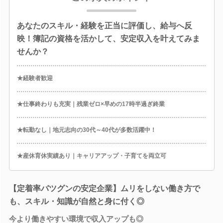
あなたのスキル・経験を正当に評価し、給与へ反
映！簿記の資格を活かして、安定収入を叶えてみま
せんか？
★経験者歓迎
★仕事終わりも充実｜残業ゼロ×早めの17時半過ぎ終業
★転勤なし｜地元志向の30代～40代が多数活躍中！
★産休育休実績あり｜キャリアアップ・子育てを両立可
【定着率バツグンの安定企業】ムリをしない働き方で
も、スキル・知識が自然と身に付く◎
今より働きやすい環境で収入アップも◎