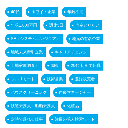
40代
ホワイト企業
年齢不問
年収1,000万円
週休3日
内定とりたい
SE（システムエンジニア）
地元の有名企業
地域未来牽引企業
キャリアチェンジ
土地家屋調査士
関東
20代 初めて転職
フルリモート
技術営業
登録販売者
ハウスクリーニング
声優マネージャー
鉄道乗務員・船舶乗務員
化粧品
定時で帰れる仕事
注目の求人検索ワード