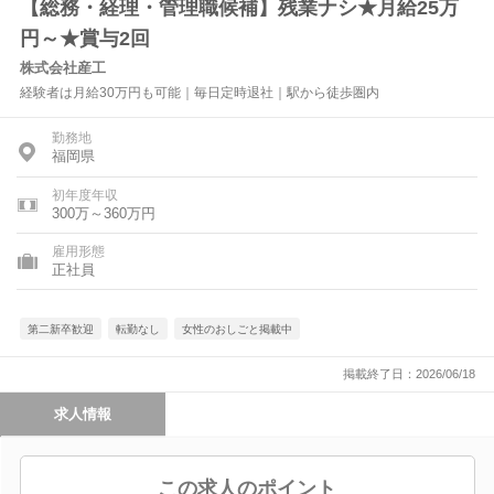
【総務・経理・管理職候補】残業ナシ★月給25万
円～★賞与2回
株式会社産工
経験者は月給30万円も可能｜毎日定時退社｜駅から徒歩圏内
勤務地
福岡県
初年度年収
300万～360万円
雇用形態
正社員
第二新卒歓迎
転勤なし
女性のおしごと掲載中
掲載終了日：2026/06/18
求人情報
この求人のポイント