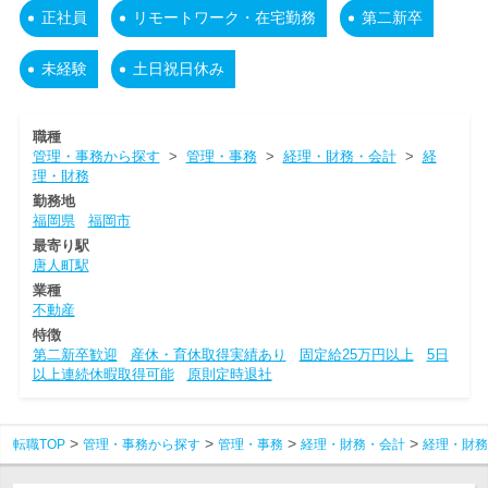
正社員
リモートワーク・在宅勤務
第二新卒
未経験
土日祝日休み
職種
管理・事務から探す
>
管理・事務
>
経理・財務・会計
>
経
理・財務
勤務地
福岡県
福岡市
最寄り駅
唐人町駅
業種
不動産
特徴
第二新卒歓迎
産休・育休取得実績あり
固定給25万円以上
5日
以上連続休暇取得可能
原則定時退社
転職TOP
管理・事務から探す
管理・事務
経理・財務・会計
経理・財務