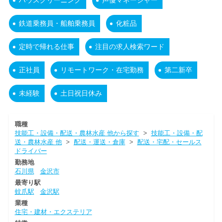
ハウスクリーニング
声優マネージャー
鉄道乗務員・船舶乗務員
化粧品
定時で帰れる仕事
注目の求人検索ワード
正社員
リモートワーク・在宅勤務
第二新卒
未経験
土日祝日休み
職種
技能工・設備・配送・農林水産 他から探す
>
技能工・設備・配
送・農林水産 他
>
配送・運送・倉庫
>
配送・宅配・セールス
ドライバー
勤務地
石川県
金沢市
最寄り駅
蚊爪駅
金沢駅
業種
住宅・建材・エクステリア