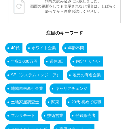
情報の読み込みに失敗しました。
画面の更新をしても表示されない場合は、しばらく
経ってから再度お試しください。
注目のキーワード
40代
ホワイト企業
年齢不問
年収1,000万円
週休3日
内定とりたい
SE（システムエンジニア）
地元の有名企業
地域未来牽引企業
キャリアチェンジ
土地家屋調査士
関東
20代 初めて転職
フルリモート
技術営業
登録販売者