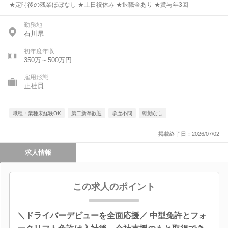
★定時後の残業ほぼなし ★土日祝休み ★退職金あり ★賞与年3回
勤務地
石川県
初年度年収
350万～500万円
雇用形態
正社員
職種・業種未経験OK
第二新卒歓迎
学歴不問
転勤なし
掲載終了日：2026/07/02
求人情報
この求人のポイント
＼ドライバーデビューを全面応援／ 中型免許とフォ