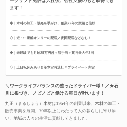
ークリフト免許は入社後、会社支援のもと取得でき
ます！
◆｜木材の加工・販売を手がけ、創業72年の実績と信頼
◇｜近・中距離オンリーの配送／夜間配送などなし！
◆｜未経験でも月給25万円超＋諸手当＋賞与最大年3回
◇｜土日祝休みあり＆基本定時退社＊プライベート充実
＼ワークライフバランスの整ったドライバー職！／★石
川に根づき、ノビノビと働ける毎日が叶います！
丸正（まるしょう）木材は1954年の創業以来、木材の加工・
販売事業を展開。70年以上にわたって人の暮らしに寄り添
い、地域の人々の生活に貢献してきました。