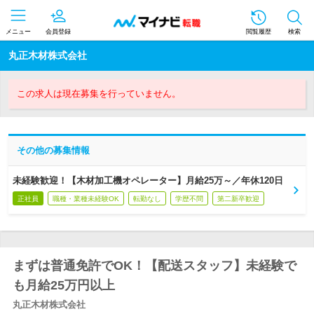
メニュー
会員登録
閲覧履歴
検索
丸正木材株式会社
この求人は現在募集を行っていません。
その他の募集情報
未経験歓迎！【木材加工機オペレーター】月給25万～／年休120日
正社員
職種・業種未経験OK
転勤なし
学歴不問
第二新卒歓迎
まずは普通免許でOK！【配送スタッフ】未経験で
も月給25万円以上
丸正木材株式会社