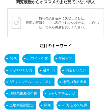
閲覧履歴からオススメのまだ見ていない求人
情報の読み込みに失敗しました。
画面の更新をしても表示されない場合は、しばらく
経ってから再度お試しください。
注目のキーワード
40代
ホワイト企業
年齢不問
年収1,000万円
週休3日
内定とりたい
SE（システムエンジニア）
地元の有名企業
地域未来牽引企業
キャリアチェンジ
土地家屋調査士
関東
20代 初めて転職