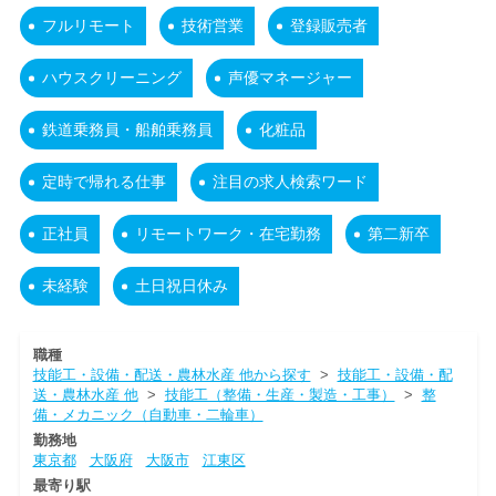
フルリモート
技術営業
登録販売者
ハウスクリーニング
声優マネージャー
鉄道乗務員・船舶乗務員
化粧品
定時で帰れる仕事
注目の求人検索ワード
正社員
リモートワーク・在宅勤務
第二新卒
未経験
土日祝日休み
職種
技能工・設備・配送・農林水産 他から探す
>
技能工・設備・配
送・農林水産 他
>
技能工（整備・生産・製造・工事）
>
整
備・メカニック（自動車・二輪車）
勤務地
東京都
大阪府
大阪市
江東区
最寄り駅