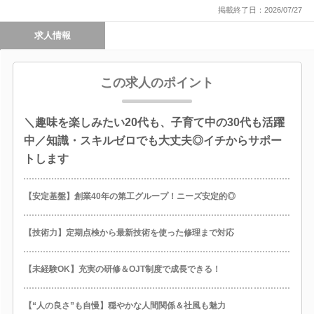
掲載終了日：2026/07/27
求人情報
この求人のポイント
＼趣味を楽しみたい20代も、子育て中の30代も活躍
中／知識・スキルゼロでも大丈夫◎イチからサポー
トします
【安定基盤】創業40年の第工グループ！ニーズ安定的◎
【技術力】定期点検から最新技術を使った修理まで対応
【未経験OK】充実の研修＆OJT制度で成長できる！
【“人の良さ”も自慢】穏やかな人間関係＆社風も魅力