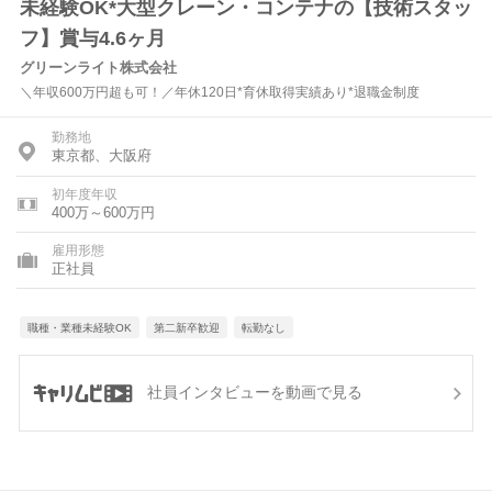
未経験OK*大型クレーン・コンテナの【技術スタッ
フ】賞与4.6ヶ月
グリーンライト株式会社
＼年収600万円超も可！／年休120日*育休取得実績あり*退職金制度
勤務地
東京都、大阪府
初年度年収
400万～600万円
雇用形態
正社員
職種・業種未経験OK
第二新卒歓迎
転勤なし
社員インタビューを動画で見る