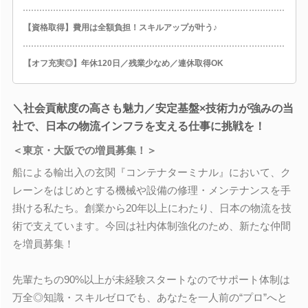
【資格取得】費用は全額負担！スキルアップが叶う♪
【オフ充実◎】年休120日／残業少なめ／連休取得OK
＼社会貢献度の高さも魅力／安定基盤×技術力が強みの当
社で、日本の物流インフラを支える仕事に挑戦を！
＜東京・大阪での増員募集！＞
船による輸出入の玄関『コンテナターミナル』において、ク
レーンをはじめとする機械や設備の修理・メンテナンスを手
掛ける私たち。創業から20年以上にわたり、日本の物流を技
術で支えています。今回は社内体制強化のため、新たな仲間
を増員募集！
先輩たちの90%以上が未経験スタートなのでサポート体制は
万全◎知識・スキルゼロでも、あなたを一人前の“プロ”へと